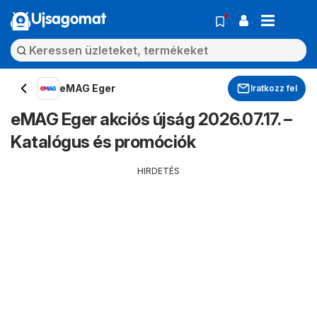
Ujsagomat
eMAG Eger
Iratkozz fel
eMAG Eger akciós újság 2026.07.17. –
Katalógus és promóciók
HIRDETÉS