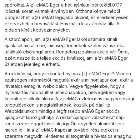
spórolhat. A(z) eMAG Eger e heti ajánlatai péntektől 07.17.
időszak során vannak érvényben. Otthona kényelméből
böngészheti a(z) eMAG legújabb akcióit, és eredményesen
eltervezheti a bevásárlást. Használja ki az áruház által 5
oldalon kínált kedvezményeket.
A szórólapon, ami a(z) eMAG Eger lakói számára kínált
ajánlatait mutatja be, minőségi termékek széles választéka
található elsőrangú áron. Rengeteg izgalmas akció vár Önre,
ezért nézze át a teljes akciós kínálatot, ami a(z) eMAG Eger
üzletben jelenleg elérhető.
Arra kíváncsi, hogy mikor tart nyitva a(z) eMAG Eger? Minden
szükséges információt megtalál akár a mi honlapunkon, akár a
hivatalos
emag.hu
weboldalon. Vegye figyelembe, hogy a
nyitvatartás módosulhat ünnepnapokon, hétvégéken vagy
különleges alkalmakkor. A(z) eMAG üzletei más magyarországi
településeken is megtalálhatóak, köztük például itt:
Weboldalunkon mindig a legfrissebb eMAG Eger akciós
újságokat lapozgathatja. A reklámújságok választékát napi
rendszerességgel frissítjük, így Ön egyetlen akcióról sem
marad le. Ha a(z) eMAG kapcsán további részleteket is
szeretne megtudni, érdemes ellátogatnia a hivatalos
emag.hu