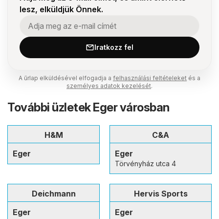
lesz, elküldjük Önnek.
Iratkozz fel
A űrlap elküldésével elfogadja a
felhasználási feltételeket
és a
személyes adatok kezelését
.
További üzletek Eger városban
H&M
C&A
Eger
Eger
Törvényház utca 4
Deichmann
Hervis Sports
Eger
Eger