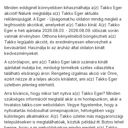
Minden eddiginél könnyebben kihasználhatja a(z) Takko Eger
akcióit! Nálunk megtalálja a(z) Takko Eger aktuális
reklámújságját. A
Eger - Ujsagomat.hu
oldalon mindig megleli a
legfrissebb akciókat, amelyeket a(z) Takko kínál. A(z) Takko
Eger e heti ajánlatai 2026.08.03. - 2026.08.09. időszak során
vannak érvényben. Otthona kényelméből böngészheti a(z)
Takko legújabb akcióit, és eredményesen eltervezheti a
bevásárlást. Használja ki az áruház által oldalon kínált
kedvezményeket.
A szórólapon, ami a(z) Takko Eger lakói számára kínált
ajánlatait mutatja be, minőségi termékek széles választéka
található elsőrangú áron. Rengeteg izgalmas akció vár Önre,
ezért nézze át a teljes akciós kínálatot, ami a(z) Takko Eger
üzletben jelenleg elérhető.
Arra kíváncsi, hogy mikor tart nyitva a(z) Takko Eger? Minden
szükséges információt megtalál akár a mi honlapunkon, akár a
hivatalos
takko.com
weboldalon. Vegye figyelembe, hogy a
nyitvatartás módosulhat ünnepnapokon, hétvégéken vagy
különleges alkalmakkor. A(z) Takko üzletei más magyarországi
településeken is megtalálhatóak, köztük például itt: Biztos lehet
benne, hogy a mi weboldalunkon mindig megleli a(z) Takko