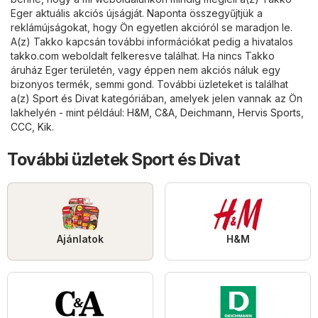
Eger aktuális akciós újságját. Naponta összegyűjtjük a
reklámújságokat, hogy Ön egyetlen akcióról se maradjon le.
A(z) Takko kapcsán további információkat pedig a hivatalos
takko.com
weboldalt felkeresve találhat. Ha nincs Takko
áruház Eger területén, vagy éppen nem akciós náluk egy
bizonyos termék, semmi gond. További üzleteket is találhat
a(z)
Sport és Divat
kategóriában, amelyek jelen vannak az Ön
lakhelyén - mint például:
H&M
,
C&A
,
Deichmann
,
Hervis Sports
,
CCC
,
Kik
.
További üzletek Sport és Divat
Ajánlatok
H&M