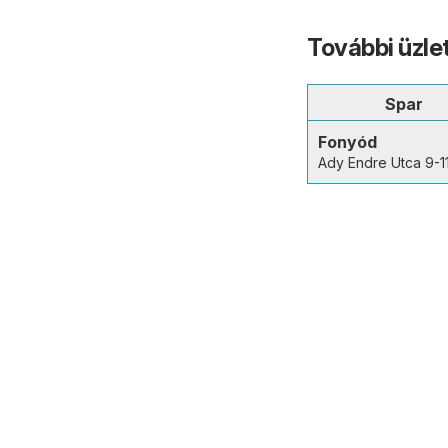
További üzle
Spar
Fonyód
Ady Endre Utca 9-11