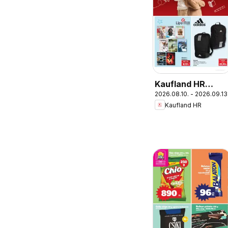
Kaufland HR
2026.08.10. - 2026.09.13
akciós újság
Kaufland HR