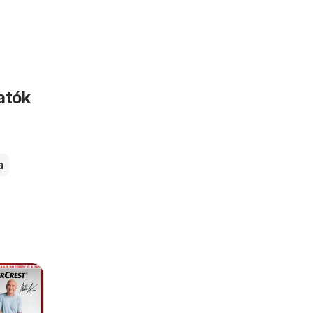
atók
a