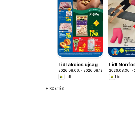
Lidl akciós újság
Lidl Nonfo
2026.08.06. - 2026.08.12.
2026.08.06. - 
kínálatunk
Lidl
Lidl
HIRDETÉS