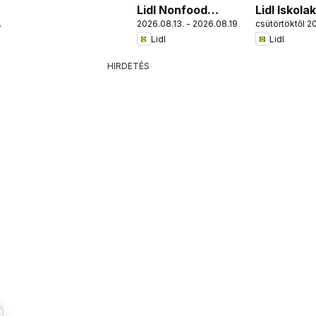
Lidl Nonfood
Lidl Iskola
.
2026.08.13. - 2026.08.19.
csütörtöktől 2
kínálatunk
Lidl
Lidl
HIRDETÉS