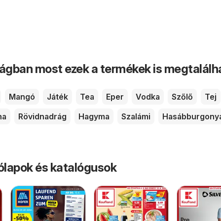
ságban most ezek a termékek is megtalálh
Mangó
Játék
Tea
Eper
Vodka
Szőlő
Tej
ha
Rövidnadrág
Hagyma
Szalámi
Hasábburgony
rólapok és katalógusok