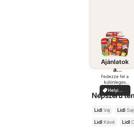
Ajánlatok
a
közelében
Fedezze fel a
különleges
ajánlatokat
Helyi
Népszerű ter
ajánlatok
Lidl
Vaj
Lidl
Saj
Lidl
Kávé
Lidl
C