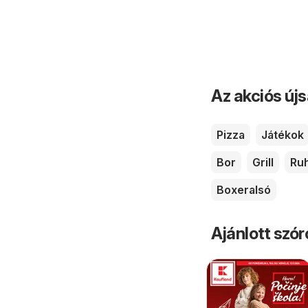
Az akciós új
Pizza
Játékok
Bor
Grill
Ru
Boxeralsó
Ajánlott szó