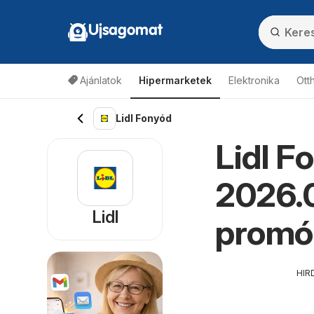
Ujsagomat
Ajánlatok
Hipermarketek
Elektronika
Ott
Lidl Fonyód
Lidl F
2026.0
Lidl
promó
HIR