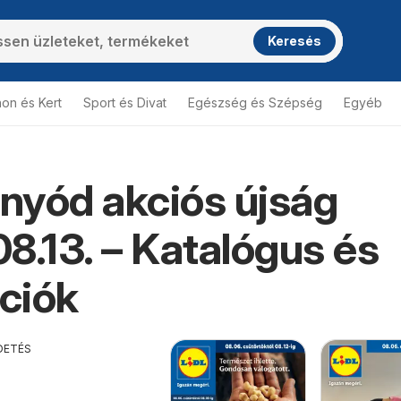
Keresés
hon és Kert
Sport és Divat
Egészség és Szépség
Egyéb
onyód akciós újság
8.13. – Katalógus és
ciók
DETÉS