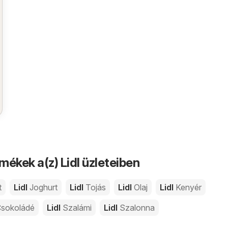
mékek a(z) Lidl üzleteiben
t
Lidl
Joghurt
Lidl
Tojás
Lidl
Olaj
Lidl
Kenyér
sokoládé
Lidl
Szalámi
Lidl
Szalonna