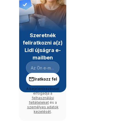
Szeretnék
feliratkozni a(z)
Lidl újságra e-
mailben
Iratkozz fel
A bejelentkezéssel
elfogadja a
felhasználási
feltételeket
és a
személyes adatok
kezelését
.