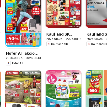
Kaufland SK
Kaufland 
2026.08.06. - 2026.08.12.
2026.08.06. - 
akciós újság
Nonfood a
Kaufland SK
Kaufland S
.
újság
Hofer AT akciós
2026.08.07. - 2026.08.13.
újság
Hofer AT