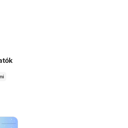
atók
mi