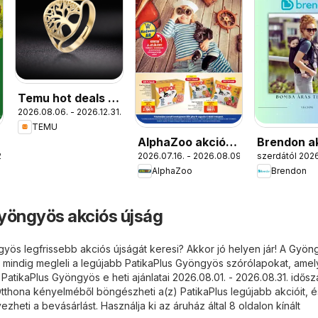
Temu hot deals –
2026.08.06. - 2026.12.31.
Hungary
TEMU
AlphaZoo akciós
Brendon a
.
2026.07.16. - 2026.08.09.
szerdától 2026
újság
újság
AlphaZoo
Brendon
yöngyös akciós újság
yös legfrissebb akciós újságát keresi? Akkor jó helyen jár! A
Gyöng
 mindig megleli a legújabb PatikaPlus Gyöngyös szórólapokat, ame
 PatikaPlus Gyöngyös e heti ajánlatai 2026.08.01. - 2026.08.31. idős
thona kényelméből böngészheti a(z) PatikaPlus legújabb akcióit, é
heti a bevásárlást. Használja ki az áruház által 8 oldalon kínált