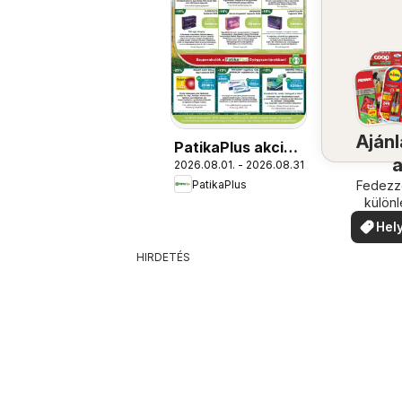
Ajánl
PatikaPlus akciós
2026.08.01. - 2026.08.31.
újság
PatikaPlus
köze
Fedezze
külön
ajánla
Hely
ajá
HIRDETÉS