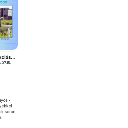
kciós
.07.15.
yös -
lyekkel
zak során
s