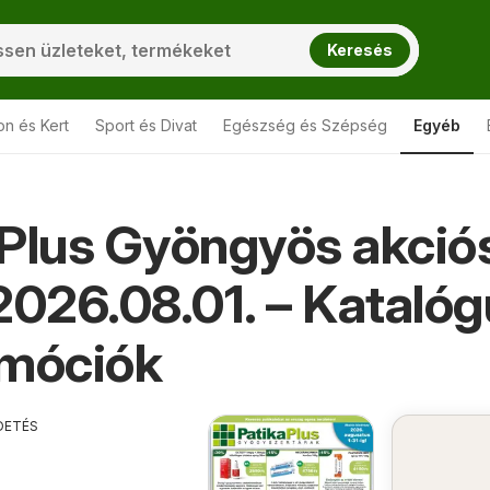
Keresés
on és Kert
Sport és Divat
Egészség és Szépség
Egyéb
Plus Gyöngyös akció
s Gyöngyös
2026.08.01. – Kataló
omóciók
DETÉS