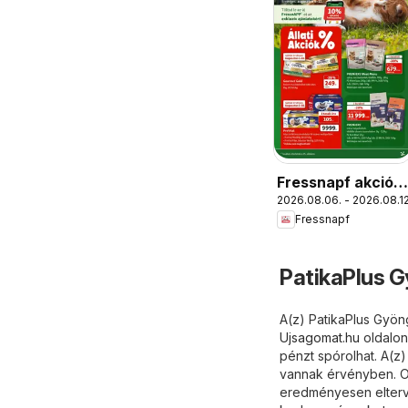
Fressnapf akciós
2026.08.06. - 2026.08.12
újság
Fressnapf
PatikaPlus G
A(z) PatikaPlus Gyöng
Ujsagomat.hu
oldalon
pénzt spórolhat. A(z)
vannak érvényben. Ot
eredményesen eltervez