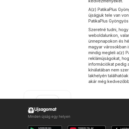
kedvezményeket.
A(z) PatikaPlus Gyön
újságjuk tele van von
PatikaPlus Gyöngyös l
Szeretné tudni, hogy
weboldalunkon, valam
ünnepnapokon és hétv
magyar városokban is
mindig megleli a(z) P
reklámújságokat, hog
információkat pedig 
kínálatában nem szer
lakhelyén találhatóak
akár még kedvezőbb 
Ujsagomat
Minden újság egy helyen
PatikaPlus