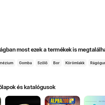
ságban most ezek a termékek is megtalálh
nézium
Gomba
Szőlő
Bor
Körömlakk
Rágógu
rólapok és katalógusok