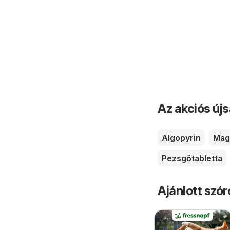
Az akciós új
Algopyrin
Mag
Pezsgőtabletta
Ajánlott szó