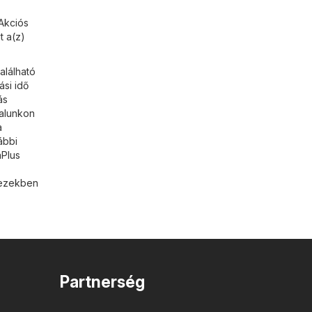
Akciós
t a(z)
alálható
ási idő
ás
dalunkon
a
ábbi
aPlus
t ezekben
Partnerség