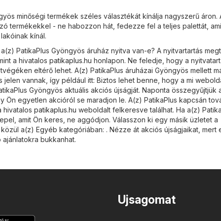
gyös minőségi termékek széles választékát kínálja nagyszerű áron. 
zó termékekkel - ne habozzon hát, fedezze fel a teljes palettát, ami
akóinak kínál.
 a(z) PatikaPlus Gyöngyös áruház nyitva van-e? A nyitvartartás megt
int a hivatalos
patikaplus.hu
honlapon. Ne feledje, hogy a nyitvatart
égéken eltérő lehet. A(z) PatikaPlus áruházai Gyöngyös mellett m
 jelen vannak, így például itt: Biztos lehet benne, hogy a mi webol
atikaPlus Gyöngyös aktuális akciós újságját. Naponta összegyűjtjük 
y Ön egyetlen akcióról se maradjon le. A(z) PatikaPlus kapcsán tov
a hivatalos
patikaplus.hu
weboldalt felkeresve találhat. Ha a(z) Patik
epel, amit Ön keres, ne aggódjon. Válasszon ki egy másik üzletet a
 közül a(z)
Egyéb
kategóriában: . Nézze át akciós újságjaikat, mer
ajánlatokra bukkanhat.
Ujsagomat