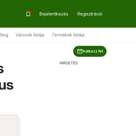
Bejelentkezés
Regisztráció
Blog
Városok listája
Termékek listája
Iratkozz fel
s
HIRDETÉS
gus