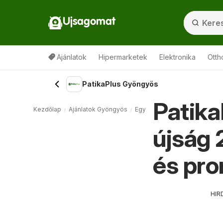
Ujsagomat
Ajánlatok
Hipermarketek
Elektronika
Otth
PatikaPlus Gyöngyös
Patika
Kezdőlap
Ajánlatok Gyöngyös
Egyéb Gyöngyös
PatikaPlu
újság 
és pr
HIR