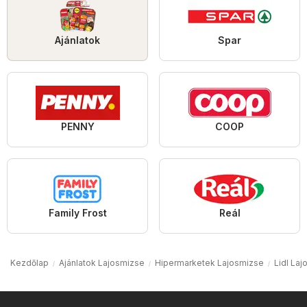
Ajánlatok
Spar
PENNY
COOP
Family Frost
Reál
Kezdőlap
Ajánlatok Lajosmizse
Hipermarketek Lajosmizse
Lidl La