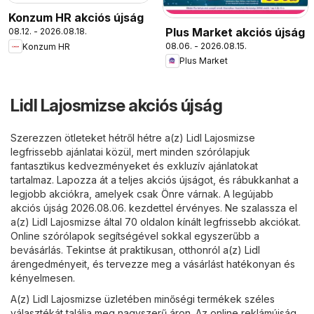
Konzum HR akciós újság
Plus Market akciós újság
08.12. - 2026.08.18.
08.06. - 2026.08.15.
Konzum HR
Plus Market
Lidl Lajosmizse akciós újság
Szerezzen ötleteket hétről hétre a(z) Lidl Lajosmizse
legfrissebb ajánlatai közül, mert minden szórólapjuk
fantasztikus kedvezményeket és exkluzív ajánlatokat
tartalmaz. Lapozza át a teljes akciós újságot, és rábukkanhat a
legjobb akciókra, amelyek csak Önre várnak. A legújabb
akciós újság 2026.08.06. kezdettel érvényes. Ne szalassza el
a(z) Lidl Lajosmizse által 70 oldalon kínált legfrissebb akciókat.
Online szórólapok segítségével sokkal egyszerűbb a
bevásárlás. Tekintse át praktikusan, otthonról a(z) Lidl
árengedményeit, és tervezze meg a vásárlást hatékonyan és
kényelmesen.
A(z) Lidl Lajosmizse üzletében minőségi termékek széles
választékát találja meg nagyszerű áron. Az online reklámújság