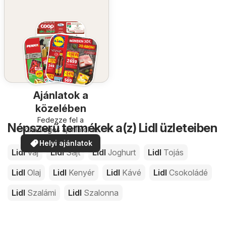
Ajánlatok a
közelében
Fedezze fel a
Népszerű termékek a(z) Lidl üzleteiben
különleges ajánlatokat
Helyi ajánlatok
Lidl
Vaj
Lidl
Sajt
Lidl
Joghurt
Lidl
Tojás
Lidl
Olaj
Lidl
Kenyér
Lidl
Kávé
Lidl
Csokoládé
Lidl
Szalámi
Lidl
Szalonna