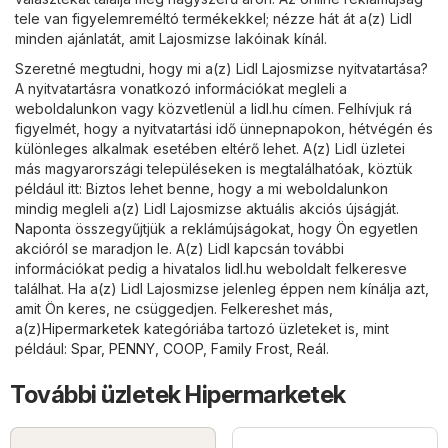
tele van figyelemreméltó termékekkel; nézze hát át a(z) Lidl
minden ajánlatát, amit Lajosmizse lakóinak kínál.
Szeretné megtudni, hogy mi a(z) Lidl Lajosmizse nyitvatartása?
A nyitvatartásra vonatkozó információkat megleli a
weboldalunkon vagy közvetlenül a
lidl.hu
címen. Felhívjuk rá
figyelmét, hogy a nyitvatartási idő ünnepnapokon, hétvégén és
különleges alkalmak esetében eltérő lehet. A(z) Lidl üzletei
más magyarországi településeken is megtalálhatóak, köztük
például itt: Biztos lehet benne, hogy a mi weboldalunkon
mindig megleli a(z) Lidl Lajosmizse aktuális akciós újságját.
Naponta összegyűjtjük a reklámújságokat, hogy Ön egyetlen
akcióról se maradjon le. A(z) Lidl kapcsán további
információkat pedig a hivatalos
lidl.hu
weboldalt felkeresve
találhat. Ha a(z) Lidl Lajosmizse jelenleg éppen nem kínálja azt,
amit Ön keres, ne csüggedjen. Felkereshet más,
a(z)
Hipermarketek
kategóriába tartozó üzleteket is, mint
például:
Spar
,
PENNY
,
COOP
,
Family Frost
,
Reál
.
További üzletek Hipermarketek