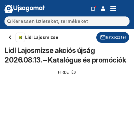
Ujsagomat
Lidl Lajosmizse
Iratkozz fel
Lidl Lajosmizse akciós újság
2026.08.13. – Katalógus és promóciók
HIRDETÉS