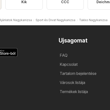
Kik
CCC
Deichm
Ajánlatok Nagykanizsa
Sport és Divat Nagykanizsa
Takko Nagykanizsa
Ujsagomat
FAQ
Kapcsolat
Tartalom bejelentése
Városok listája
Termékek listája