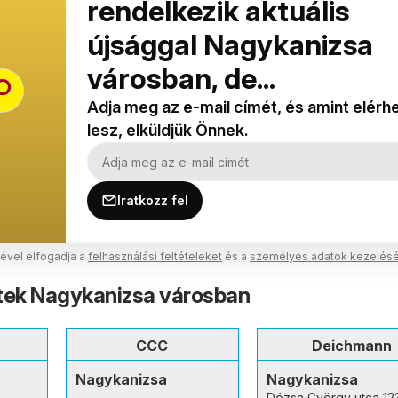
rendelkezik aktuális
újsággal Nagykanizsa
városban, de...
Adja meg az e-mail címét, és amint elérh
lesz, elküldjük Önnek.
Iratkozz fel
sével elfogadja a
felhasználási feltételeket
és a
személyes adatok kezelésé
tek Nagykanizsa városban
CCC
Deichmann
Nagykanizsa
Nagykanizsa
Dózsa György utca 12