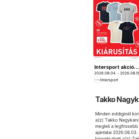
Intersport akciós
2026.08.04. - 2026.08.16
újság
Intersport
Takko Nagyka
Minden eddiginél kön
a(z) Takko Nagykaniz
megleli a legfrissebb
ajánlatai 2026.08.03
böngészheti a(z) Tak