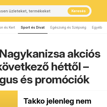
Keresés
on és Kert
Sport és Divat
Egészség és Szépség
Egyéb
Nagykanizsa akciós
következő héttől –
gus és promóciók
Takko jelenleg nem