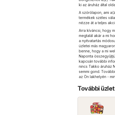
ki az áruház által ol
A szórólapon, ami a(z
termékek széles vála
nézze át a teljes akc
Arra kíváncsi, hogy 
megtalál akár a mi h
a nyitvatartás módo
üzletei más magyarors
benne, hogy a mi web
Naponta összegyűjtjü
kapcsán további info
nincs Takko áruház 
semmi gond. További ü
az Ön lakhelyén - min
További üzlet