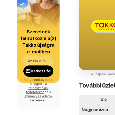
Szeretnék
feliratkozni a(z)
Takko újságra
e-mailben
Iratkozz fel
A űrlap elküldé
A bejelentkezéssel
További üzle
elfogadja a
felhasználási
feltételeket
és a
személyes adatok
Kik
kezelését
.
Nagykanizsa