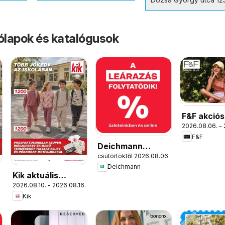
rólapok és katalógusok
F&F akciós
2026.08.06. - 
F&F
Deichmann
csütörtöktől 2026.08.06.
akciós újság
Deichmann
Kik aktuális
2026.08.10. - 2026.08.16.
akciós újság
Kik