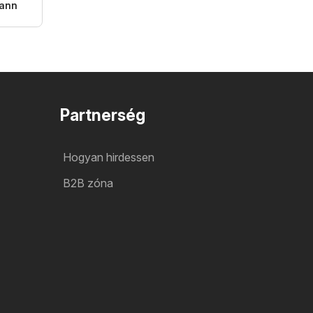
ann
Partnerség
Hogyan hirdessen
B2B zóna