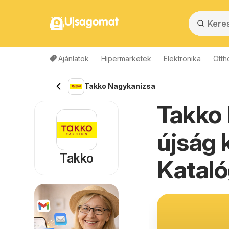
Ujsagomat
Ajánlatok
Hipermarketek
Elektronika
Otth
Takko Nagykanizsa
Takko 
újság 
Takko
Kataló