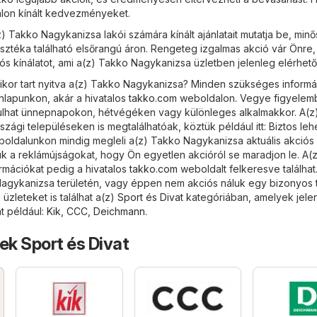
dalon kínált kedvezményeket.
) Takko Nagykanizsa lakói számára kínált ajánlatait mutatja be, minő
sztéka található elsőrangú áron. Rengeteg izgalmas akció vár Önre,
iós kínálatot, ami a(z) Takko Nagykanizsa üzletben jelenleg elérhető
mikor tart nyitva a(z) Takko Nagykanizsa? Minden szükséges informá
onlapunkon, akár a hivatalos
takko.com
weboldalon. Vegye figyelem
sulhat ünnepnapokon, hétvégéken vagy különleges alkalmakkor. A(z
zági településeken is megtalálhatóak, köztük például itt: Biztos leh
oldalunkon mindig megleli a(z) Takko Nagykanizsa aktuális akciós ú
k a reklámújságokat, hogy Ön egyetlen akcióról se maradjon le. A(
rmációkat pedig a hivatalos
takko.com
weboldalt felkeresve találhat
Nagykanizsa területén, vagy éppen nem akciós náluk egy bizonyos 
zleteket is találhat a(z)
Sport és Divat
kategóriában, amelyek jele
t például:
Kik
,
CCC
,
Deichmann
.
ek Sport és Divat