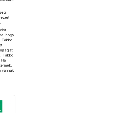
ségi
 ezért
.
ciót
be, hogy
) Takko
et
jságját.
z) Takko
. Ha
termék,
n vannak