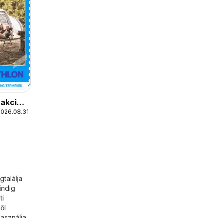
 akciós
2026.08.31.
találja
indig
ti
ől
asználja