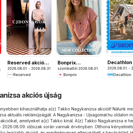
Decathlon
Reserved akciós
Bonprix
2026.08.01. - 
2026.08.01. - 2026.08.31.
szombattól 2026.08.01.
újság
újság
katalógus - New
.
Decathlon
Reserved
Bonprix
Collection
nizsa akciós újság
nyebben kihasználhatja a(z) Takko Nagykanizsa akcióit! Nálunk meg
sa aktuális reklámújságját. A
Nagykanizsa - Ujsagomat.hu
oldalon m
 akciókat, amelyeket a(z) Takko kínál. A(z) Takko Nagykanizsa e he
. - 2026.08.09. időszak során vannak érvényben. Otthona kényelméb
ko legújabb akcióit, és eredményesen eltervezheti a bevásárlást. H