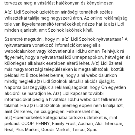
tervezze meg a vásárlást hatékonyan és kényelmesen.
A(z) Lidl Szolnok üzletében minőségi termékek széles
választékát találja meg nagyszerű áron. Az online reklámújság
tele van figyelemreméltó termékekkel; nézze hát át a(z) Lidl
minden ajánlatát, amit Szolnok lakóinak kínál.
Szeretné megtudni, hogy mi a(z) Lidl Szolnok nyitvatartása? A
nyitvatartásra vonatkozó információkat megleli a
weboldalunkon vagy közvetlenül a
lidl.hu
címen. Felhívjuk rá
figyelmét, hogy a nyitvatartási idő ünnepnapokon, hétvégén és
különleges alkalmak esetében eltérő lehet. A(z) Lidl üzletei
más magyarországi településeken is megtalálhatóak, köztük
például itt: Biztos lehet benne, hogy a mi weboldalunkon
mindig megleli a(z) Lidl Szolnok aktuális akciós újságját.
Naponta összegyűjtjük a reklámújságokat, hogy Ön egyetlen
akcióról se maradjon le. A(z) Lidl kapcsán további
információkat pedig a hivatalos
lidl.hu
weboldalt felkeresve
találhat. Ha a(z) Lidl Szolnok jelenleg éppen nem kínálja azt,
amit Ön keres, ne csüggedjen. Felkereshet más,
a(z)
Hipermarketek
kategóriába tartozó üzleteket is, mint
például:
COOP
,
PENNY
,
Family Frost
,
Auchan
,
Aldi
,
Interspar
,
Reál
,
Plus Market
,
Goods Market
,
Tesco
,
Spar
.