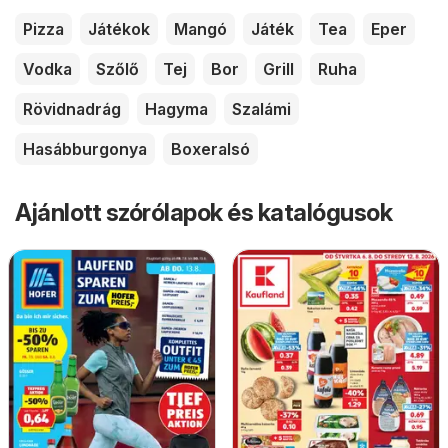
Pizza
Játékok
Mangó
Játék
Tea
Eper
Vodka
Szőlő
Tej
Bor
Grill
Ruha
Rövidnadrág
Hagyma
Szalámi
Hasábburgonya
Boxeralsó
Ajánlott szórólapok és katalógusok