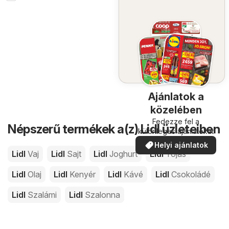
Ajánlatok a
közelében
Fedezze fel a
Népszerű termékek a(z) Lidl üzleteiben
különleges ajánlatokat
Helyi ajánlatok
Lidl
Vaj
Lidl
Sajt
Lidl
Joghurt
Lidl
Tojás
Lidl
Olaj
Lidl
Kenyér
Lidl
Kávé
Lidl
Csokoládé
Lidl
Szalámi
Lidl
Szalonna