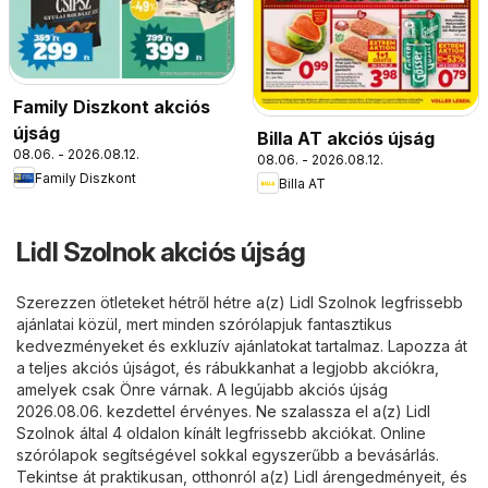
Family Diszkont akciós
újság
Billa AT akciós újság
08.06. - 2026.08.12.
08.06. - 2026.08.12.
Family Diszkont
Billa AT
Lidl Szolnok akciós újság
Szerezzen ötleteket hétről hétre a(z) Lidl Szolnok legfrissebb
ajánlatai közül, mert minden szórólapjuk fantasztikus
kedvezményeket és exkluzív ajánlatokat tartalmaz. Lapozza át
a teljes akciós újságot, és rábukkanhat a legjobb akciókra,
amelyek csak Önre várnak. A legújabb akciós újság
2026.08.06. kezdettel érvényes. Ne szalassza el a(z) Lidl
Szolnok által 4 oldalon kínált legfrissebb akciókat. Online
szórólapok segítségével sokkal egyszerűbb a bevásárlás.
Tekintse át praktikusan, otthonról a(z) Lidl árengedményeit, és