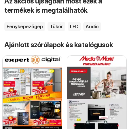
Az akciós újságban most ezek a
termékek is megtalálhatók
Fényképezőgép
Tükör
LED
Audio
Ajánlott szórólapok és katalógusok