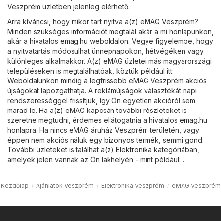
Veszprém üzletben jelenleg elérhető.
Arra kíváncsi, hogy mikor tart nyitva a(z) eMAG Veszprém?
Minden szükséges információt megtalál akár a mi honlapunkon,
akár a hivatalos
emag.hu
weboldalon. Vegye figyelembe, hogy
a nyitvatartás módosulhat ünnepnapokon, hétvégéken vagy
különleges alkalmakkor. A(z) eMAG üzletei más magyarországi
településeken is megtalálhatóak, köztük például itt:
Weboldalunkon mindig a legfrissebb eMAG Veszprém akciós
újságokat lapozgathatja. A reklámújságok választékát napi
rendszerességgel frissítjük, így Ön egyetlen akcióról sem
marad le. Ha a(z) eMAG kapcsán további részleteket is
szeretne megtudni, érdemes ellátogatnia a hivatalos
emag.hu
honlapra. Ha nincs eMAG áruház Veszprém területén, vagy
éppen nem akciós náluk egy bizonyos termék, semmi gond.
További üzleteket is találhat a(z)
Elektronika
kategóriában,
amelyek jelen vannak az Ön lakhelyén - mint például: .
Kezdőlap
Ajánlatok Veszprém
Elektronika Veszprém
eMAG Veszprém