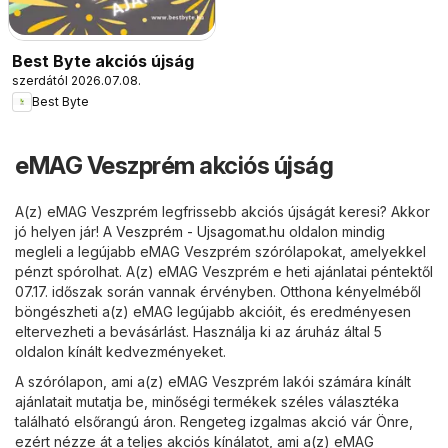
Best Byte akciós újság
szerdától 2026.07.08.
Best Byte
eMAG Veszprém akciós újság
A(z) eMAG Veszprém legfrissebb akciós újságát keresi? Akkor
jó helyen jár! A
Veszprém - Ujsagomat.hu
oldalon mindig
megleli a legújabb eMAG Veszprém szórólapokat, amelyekkel
pénzt spórolhat. A(z) eMAG Veszprém e heti ajánlatai péntektől
07.17. időszak során vannak érvényben. Otthona kényelméből
böngészheti a(z) eMAG legújabb akcióit, és eredményesen
eltervezheti a bevásárlást. Használja ki az áruház által 5
oldalon kínált kedvezményeket.
A szórólapon, ami a(z) eMAG Veszprém lakói számára kínált
ajánlatait mutatja be, minőségi termékek széles választéka
található elsőrangú áron. Rengeteg izgalmas akció vár Önre,
ezért nézze át a teljes akciós kínálatot, ami a(z) eMAG