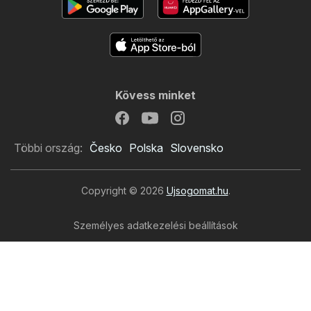
Kövess minket
Többi ország:
Česko
Polska
Slovensko
Copyright © 2026
Ujsogomat.hu
.
Személyes adatkezelési beállítások
A weboldal használati feltételei
A személyes adatok feldolgozása