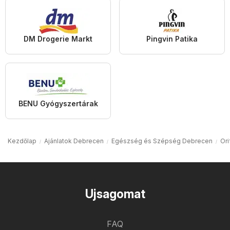
DM Drogerie Markt
Pingvin Patika
BENU Gyógyszertárak
Kezdőlap
Ajánlatok Debrecen
Egészség és Szépség Debrecen
Or
Ujsagomat
FAQ