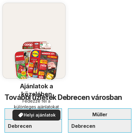
Ajánlatok a
közelében
További üzletek Debrecen városban
Fedezze fel a
különleges ajánlatokat
Rossmann
Müller
Helyi ajánlatok
Debrecen
Debrecen