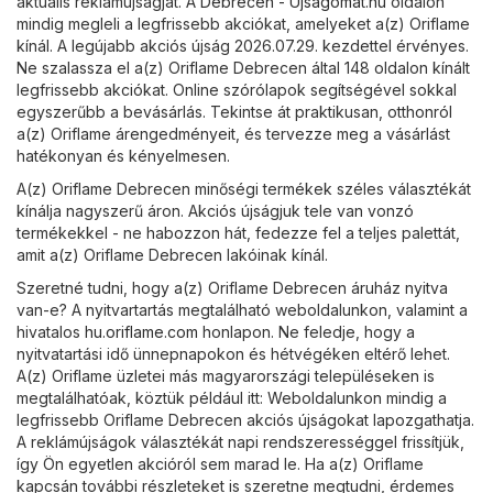
aktuális reklámújságját. A
Debrecen - Ujsagomat.hu
oldalon
mindig megleli a legfrissebb akciókat, amelyeket a(z) Oriflame
kínál. A legújabb akciós újság 2026.07.29. kezdettel érvényes.
Ne szalassza el a(z) Oriflame Debrecen által 148 oldalon kínált
legfrissebb akciókat. Online szórólapok segítségével sokkal
egyszerűbb a bevásárlás. Tekintse át praktikusan, otthonról
a(z) Oriflame árengedményeit, és tervezze meg a vásárlást
hatékonyan és kényelmesen.
A(z) Oriflame Debrecen minőségi termékek széles választékát
kínálja nagyszerű áron. Akciós újságjuk tele van vonzó
termékekkel - ne habozzon hát, fedezze fel a teljes palettát,
amit a(z) Oriflame Debrecen lakóinak kínál.
Szeretné tudni, hogy a(z) Oriflame Debrecen áruház nyitva
van-e? A nyitvartartás megtalálható weboldalunkon, valamint a
hivatalos
hu.oriflame.com
honlapon. Ne feledje, hogy a
nyitvatartási idő ünnepnapokon és hétvégéken eltérő lehet.
A(z) Oriflame üzletei más magyarországi településeken is
megtalálhatóak, köztük például itt: Weboldalunkon mindig a
legfrissebb Oriflame Debrecen akciós újságokat lapozgathatja.
A reklámújságok választékát napi rendszerességgel frissítjük,
így Ön egyetlen akcióról sem marad le. Ha a(z) Oriflame
kapcsán további részleteket is szeretne megtudni, érdemes