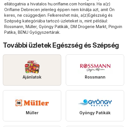
ellátogatnia a hivatalos
hu.oriflame.com
honlapra. Ha a(z)
Oriflame Debrecen jelenleg éppen nem kínálja azt, amit Ön
keres, ne csüggedjen. Felkereshet más, a(z)
Egészség és
Szépség
kategóriába tartozó üzleteket is, mint például:
Rossmann
,
Müller
,
Gyöngy Patikák
,
DM Drogerie Markt
,
Pingvin
Patika
,
BENU Gyógyszertárak
.
További üzletek Egészség és Szépség
Ajánlatok
Rossmann
Müller
Gyöngy Patikák