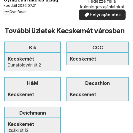
Fedezze fel a
keddtől 2026.07.21.
különleges ajánlatokat
GymBeam
Helyi ajánlatok
További üzletek Kecskemét városban
Kik
CCC
Kecskemét
Kecskemét
Dunaföldvári út 2
H&M
Decathlon
Kecskemét
Kecskemét
Deichmann
Kecskemét
Izsáki út 12