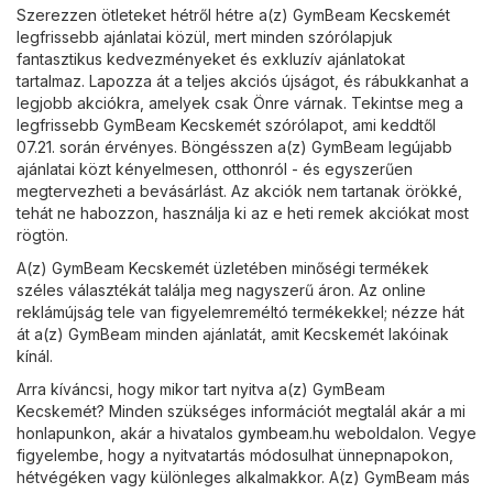
Szerezzen ötleteket hétről hétre a(z) GymBeam Kecskemét
legfrissebb ajánlatai közül, mert minden szórólapjuk
fantasztikus kedvezményeket és exkluzív ajánlatokat
tartalmaz. Lapozza át a teljes akciós újságot, és rábukkanhat a
legjobb akciókra, amelyek csak Önre várnak. Tekintse meg a
legfrissebb GymBeam Kecskemét szórólapot, ami keddtől
07.21. során érvényes. Böngésszen a(z) GymBeam legújabb
ajánlatai közt kényelmesen, otthonról - és egyszerűen
megtervezheti a bevásárlást. Az akciók nem tartanak örökké,
tehát ne habozzon, használja ki az e heti remek akciókat most
rögtön.
A(z) GymBeam Kecskemét üzletében minőségi termékek
széles választékát találja meg nagyszerű áron. Az online
reklámújság tele van figyelemreméltó termékekkel; nézze hát
át a(z) GymBeam minden ajánlatát, amit Kecskemét lakóinak
kínál.
Arra kíváncsi, hogy mikor tart nyitva a(z) GymBeam
Kecskemét? Minden szükséges információt megtalál akár a mi
honlapunkon, akár a hivatalos
gymbeam.hu
weboldalon. Vegye
figyelembe, hogy a nyitvatartás módosulhat ünnepnapokon,
hétvégéken vagy különleges alkalmakkor. A(z) GymBeam más