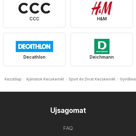
CCC
H&M
Decathlon
Deichmann
Kezdőlap
Ajánlatok Kecskemét
Sport és Divat Kecskemét
GymBea
Ujsagomat
FAQ