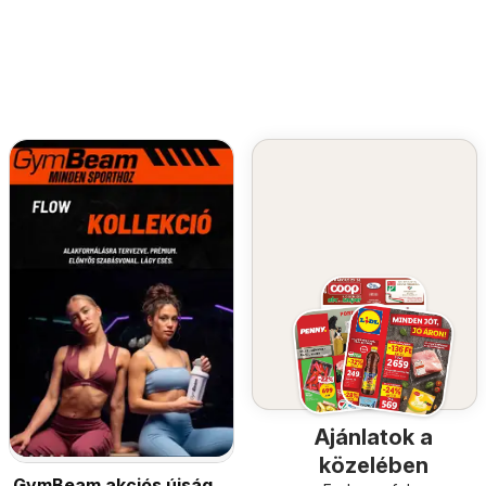
Ajánlatok a
közelében
GymBeam akciós újság