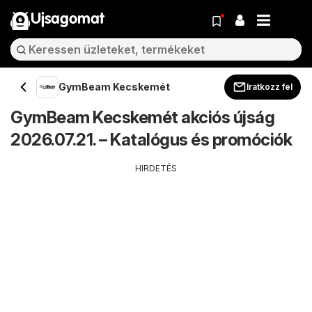
Ujsagomat
GymBeam Kecskemét
Iratkozz fel
GymBeam Kecskemét akciós újság
2026.07.21. – Katalógus és promóciók
HIRDETÉS