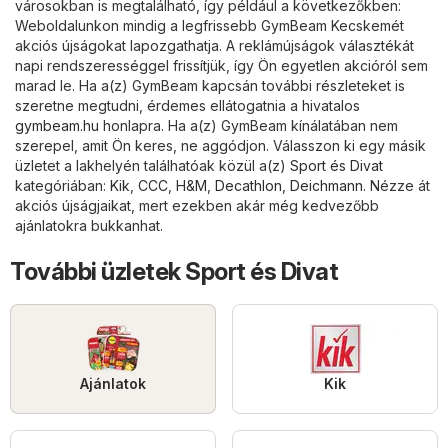
városokban is megtalálható, így például a következőkben:
Weboldalunkon mindig a legfrissebb GymBeam Kecskemét
akciós újságokat lapozgathatja. A reklámújságok választékát
napi rendszerességgel frissítjük, így Ön egyetlen akcióról sem
marad le. Ha a(z) GymBeam kapcsán további részleteket is
szeretne megtudni, érdemes ellátogatnia a hivatalos
gymbeam.hu
honlapra. Ha a(z) GymBeam kínálatában nem
szerepel, amit Ön keres, ne aggódjon. Válasszon ki egy másik
üzletet a lakhelyén találhatóak közül a(z)
Sport és Divat
kategóriában:
Kik
,
CCC
,
H&M
,
Decathlon
,
Deichmann
. Nézze át
akciós újságjaikat, mert ezekben akár még kedvezőbb
ajánlatokra bukkanhat.
További üzletek Sport és Divat
Ajánlatok
Kik