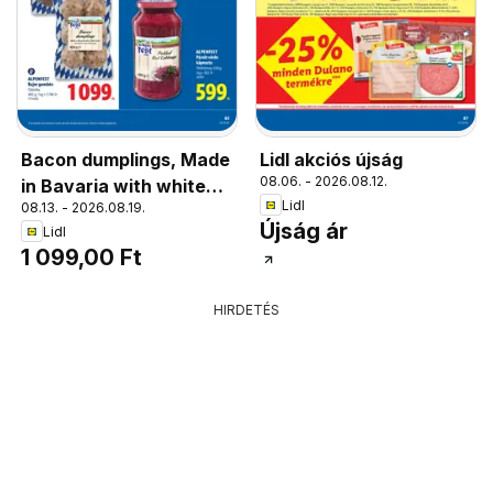
Bacon dumplings, Made
Lidl akciós újság
08.06. - 2026.08.12.
in Bavaria with white
Lidl
08.13. - 2026.08.19.
bread and meat from
Újság ár
Lidl
Germany
1 099,00 Ft
HIRDETÉS