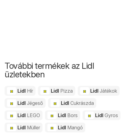
További termékek az Lidl
üzletekben
Lidl
Hír
Lidl
Pizza
Lidl
Játékok
Lidl
Jégeső
Lidl
Cukrászda
Lidl
LEGO
Lidl
Bors
Lidl
Gyros
Lidl
Müller
Lidl
Mangó