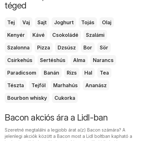
téged
Tej
Vaj
Sajt
Joghurt
Tojás
Olaj
Kenyér
Kávé
Csokoládé
Szalámi
Szalonna
Pizza
Dzsúsz
Bor
Sör
Csirkehús
Sertéshús
Alma
Narancs
Paradicsom
Banán
Rizs
Hal
Tea
Tészta
Tejföl
Marhahús
Ananász
Bourbon whisky
Cukorka
Bacon akciós ára a Lidl-ban
Szeretné megtalálni a legjobb árat a(z) Bacon számára? A
jelenlegi akciók között a Bacon most a Lidl boltban kapható a