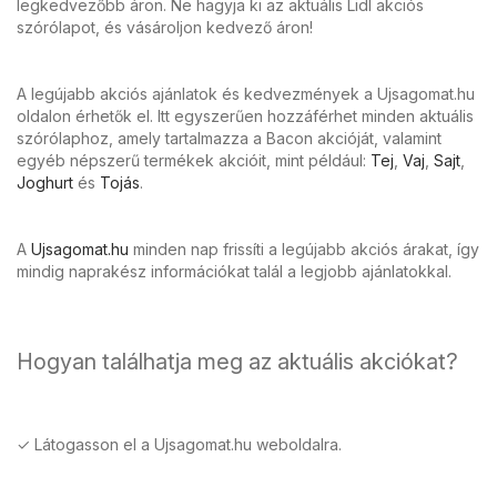
legkedvezőbb áron. Ne hagyja ki az aktuális Lidl akciós
szórólapot, és vásároljon kedvező áron!
A legújabb akciós ajánlatok és kedvezmények a Ujsagomat.hu
oldalon érhetők el. Itt egyszerűen hozzáférhet minden aktuális
szórólaphoz, amely tartalmazza a Bacon akcióját, valamint
egyéb népszerű termékek akcióit, mint például:
Tej
,
Vaj
,
Sajt
,
Joghurt
és
Tojás
.
A
Ujsagomat.hu
minden nap frissíti a legújabb akciós árakat, így
mindig naprakész információkat talál a legjobb ajánlatokkal.
Hogyan találhatja meg az aktuális akciókat?
✓ Látogasson el a Ujsagomat.hu weboldalra.