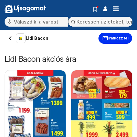
Ujsagomat
Lidl Bacon
Iratkozz fel
Lidl Bacon akciós ára