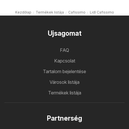
Kezdőlap
Termékek listája
Cafissimo
Lidl Cafissimo
Ujsagomat
FAQ
Kapcsolat
Tartalom bejelentése
Városok listája
Termékek listája
Partnerség