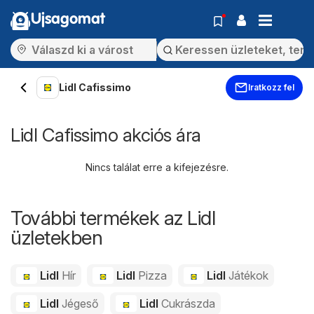
Ujsagomat
Lidl Cafissimo
Iratkozz fel
Lidl Cafissimo akciós ára
Nincs találat erre a kifejezésre.
További termékek az Lidl
üzletekben
Lidl
Hír
Lidl
Pizza
Lidl
Játékok
Lidl
Jégeső
Lidl
Cukrászda