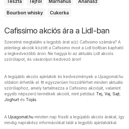
Tészta
Tejföl
Marhahús
Ananász
Bourbon whisky
Cukorka
Cafissimo akciós ára a Lidl-ban
Szeretné megtalálni a legjobb árat a(z) Cafissimo számára? A
jelenlegi akciók között a Cafissimo most a Lidl boltban kapható
a legkedvezőbb áron. Ne hagyja ki az aktuális Lidl akciós
szórólapot, és vásároljon kedvező áron!
A legújabb akciós ajánlatok és kedvezmények a Ujsagomat.hu
oldalon érhetők el. Itt egyszerűen hozzáférhet minden aktuális
szórólaphoz, amely tartalmazza a Cafissimo akcióját, valamint
egyéb népszerű termékek akcióit, mint például:
Tej
,
Vaj
,
Sajt
,
Joghurt
és
Tojás
.
A
Ujsagomat.hu
minden nap frissíti a legújabb akciós árakat, így
mindig naprakész információkat talál a legjobb ajánlatokkal.