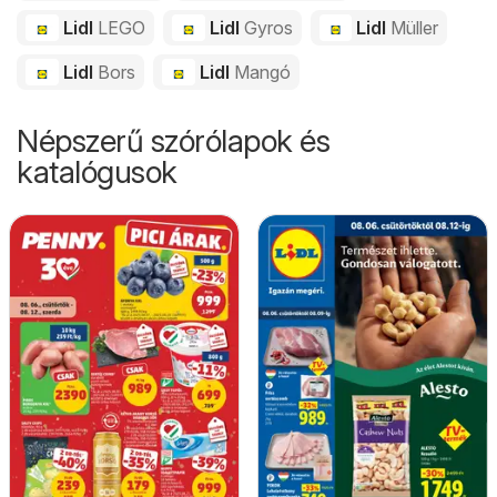
Lidl
LEGO
Lidl
Gyros
Lidl
Müller
Lidl
Bors
Lidl
Mangó
Népszerű szórólapok és
katalógusok