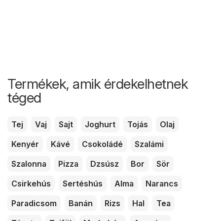
Termékek, amik érdekelhetnek
téged
Tej
Vaj
Sajt
Joghurt
Tojás
Olaj
Kenyér
Kávé
Csokoládé
Szalámi
Szalonna
Pizza
Dzsúsz
Bor
Sör
Csirkehús
Sertéshús
Alma
Narancs
Paradicsom
Banán
Rizs
Hal
Tea