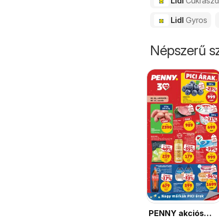
Lidl
Cukrász
Lidl
Gyros
Népszerű sz
PENNY akciós