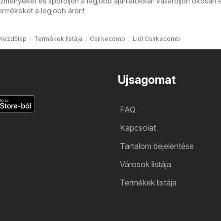
zményeket és spóroljon a legjobb ajánlatokkal! Vásároljon okosan 
ermékeket a legjobb áron!
Kezdőlap
Termékek listája
Csirkecomb
Lidl Csirkecomb
Ujsagomat
FAQ
Kapcsolat
Tartalom bejelentése
Városok listája
Termékek listája