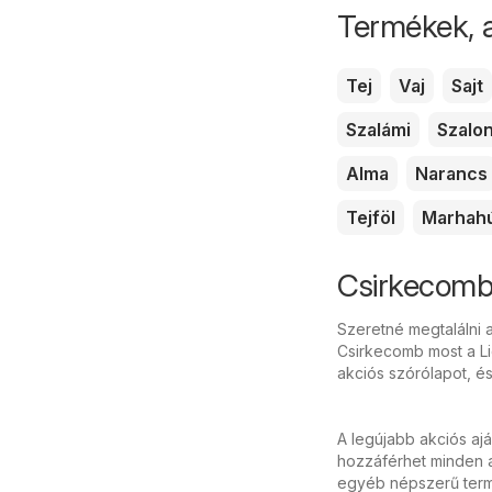
Termékek, 
Tej
Vaj
Sajt
Szalámi
Szalo
Alma
Narancs
Tejföl
Marhah
Csirkecomb 
Szeretné megtalálni 
Csirkecomb most a Li
akciós szórólapot, é
A legújabb akciós aj
hozzáférhet minden a
egyéb népszerű termé