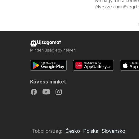
Ne hagyja ki a kedve
élvezze a minőségi t
Ujsagomat
Minden újság egy helyen
Kövess minket
Többi ország:
Česko
Polska
Slovensko