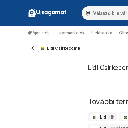
Ujsagomat
Ajánlatok
Hipermarketek
Elektronika
Otth
Lidl Csirkecomb
Lidl Csirkeco
További ter
Lidl
Hír