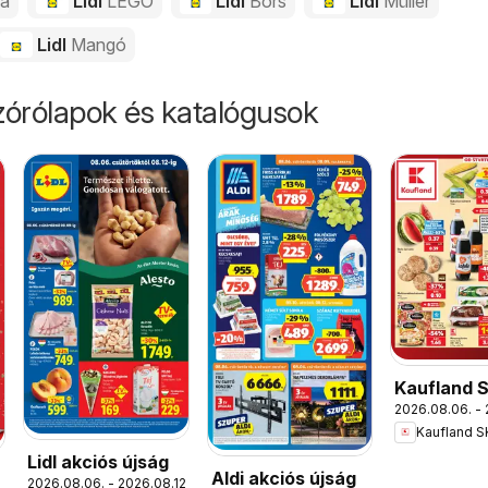
da
Lidl
LEGO
Lidl
Bors
Lidl
Müller
Lidl
Mangó
órólapok és katalógusok
Kaufland 
2026.08.06. - 
akciós újs
Kaufland S
Lidl akciós újság
Aldi akciós újság
2026.08.06. - 2026.08.12.