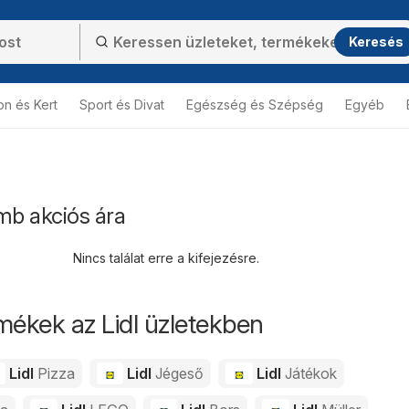
Keresés
on és Kert
Sport és Divat
Egészség és Szépség
Egyéb
mb akciós ára
Nincs találat erre a kifejezésre.
mékek az Lidl üzletekben
Lidl
Pizza
Lidl
Jégeső
Lidl
Játékok