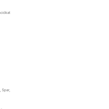
ációkat
, Spar,