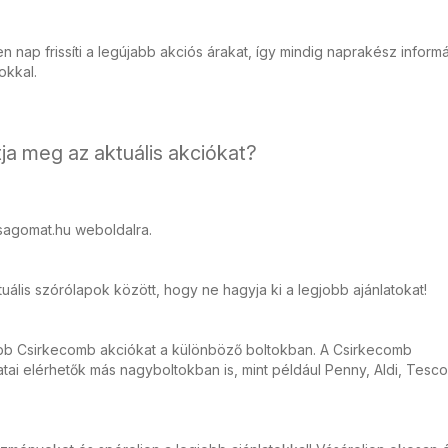
 nap frissíti a legújabb akciós árakat, így mindig naprakész inform
tokkal.
ja meg az aktuális akciókat?
sagomat.hu weboldalra.
ális szórólapok között, hogy ne hagyja ki a legjobb ajánlatokat!
abb Csirkecomb akciókat a különböző boltokban. A Csirkecomb
ai elérhetők más nagyboltokban is, mint például Penny, Aldi, Tesco