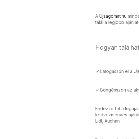
A
Ujsagomat.hu
minden
talál a legjobb ajánla
Hogyan találhat
✓ Látogasson el a Uj
✓ Böngésszen az aktu
Fedezze fel a legúj
kedvezményes ajánlat
Lidl, Auchan.