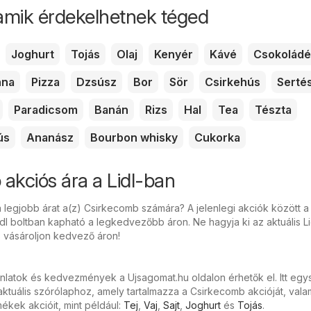
amik érdekelhetnek téged
Joghurt
Tojás
Olaj
Kenyér
Kávé
Csokoládé
nna
Pizza
Dzsúsz
Bor
Sör
Csirkehús
Serté
Paradicsom
Banán
Rizs
Hal
Tea
Tészta
ús
Ananász
Bourbon whisky
Cukorka
akciós ára a Lidl-ban
a legjobb árat a(z) Csirkecomb számára? A jelenlegi akciók között a
dl boltban kapható a legkedvezőbb áron. Ne hagyja ki az aktuális Li
s vásároljon kedvező áron!
ánlatok és kedvezmények a Ujsagomat.hu oldalon érhetők el. Itt eg
ktuális szórólaphoz, amely tartalmazza a Csirkecomb akcióját, vala
kek akcióit, mint például:
Tej
,
Vaj
,
Sajt
,
Joghurt
és
Tojás
.