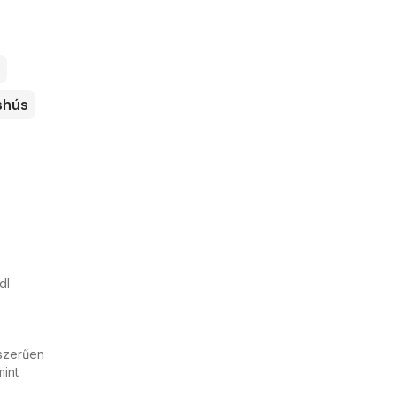
shús
dl
yszerűen
mint