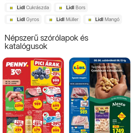
Lidl
Cukrászda
Lidl
Bors
Lidl
Gyros
Lidl
Müller
Lidl
Mangó
Népszerű szórólapok és
katalógusok