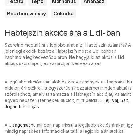
Tészta
Tejföl
Marhahús
Ananász
Bourbon whisky
Cukorka
Habtejszín akciós ára a Lidl-ban
Szeretné megtalálni a legjobb árat a(z) Habtejszín számára? A
jelenlegi akciók között a Habtejszín most a Lidl boltban
kapható a legkedvezőbb áron. Ne hagyja ki az aktuális Lidl
akciós szórólapot, és vásároljon kedvező áron!
A legújabb akciós ajánlatok és kedvezmények a Ujsagomat.hu
oldalon érhetők el. Itt egyszerűen hozzáférhet minden aktuális
szórólaphoz, amely tartalmazza a Habtejszín akcióját, valamint
egyéb népszerű termékek akcióit, mint például:
Tej
,
Vaj
,
Sajt
,
Joghurt
és
Tojás
.
A
Ujsagomat.hu
minden nap frissíti a legújabb akciós árakat, így
mindig naprakész információkat talál a legjobb ajánlatokkal.