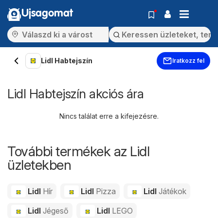
Ujsagomat
Lidl Habtejszín
Iratkozz fel
Lidl Habtejszín akciós ára
Nincs találat erre a kifejezésre.
További termékek az Lidl
üzletekben
Lidl
Hír
Lidl
Pizza
Lidl
Játékok
Lidl
Jégeső
Lidl
LEGO