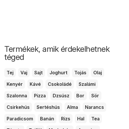
Termékek, amik érdekelhetnek
téged
Tej
Vaj
Sajt
Joghurt
Tojás
Olaj
Kenyér
Kávé
Csokoládé
Szalámi
Szalonna
Pizza
Dzsúsz
Bor
Sör
Csirkehús
Sertéshús
Alma
Narancs
Paradicsom
Banán
Rizs
Hal
Tea