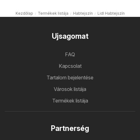
Kezdőlap
Termékek listája
Habtejszín
Lidl Habtejszín
Ujsagomat
FAQ
Kapcsolat
Tartalom bejelentése
Városok listája
Termékek listája
Partnerség