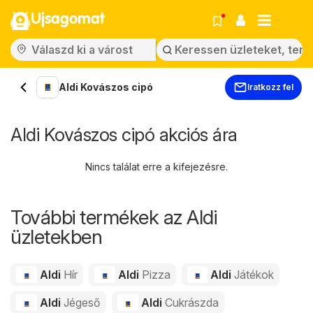
Ujsagomat
Aldi Kovászos cipó
Iratkozz fel
Aldi Kovászos cipó akciós ára
Nincs találat erre a kifejezésre.
További termékek az Aldi
üzletekben
Aldi
Hír
Aldi
Pizza
Aldi
Játékok
Aldi
Jégeső
Aldi
Cukrászda