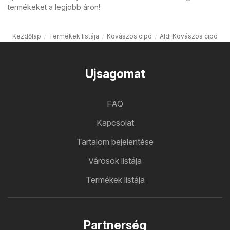
termékeket a legjobb áron!
Kezdőlap
Termékek listája
Kovászos cipó
Aldi Kovászos cipó
Ujsagomat
FAQ
Kapcsolat
Tartalom bejelentése
Városok listája
Termékek listája
Partnerség