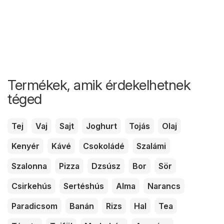
Termékek, amik érdekelhetnek
téged
Tej
Vaj
Sajt
Joghurt
Tojás
Olaj
Kenyér
Kávé
Csokoládé
Szalámi
Szalonna
Pizza
Dzsúsz
Bor
Sör
Csirkehús
Sertéshús
Alma
Narancs
Paradicsom
Banán
Rizs
Hal
Tea