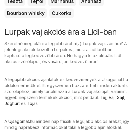
Tészta
Tejföl
Marhahús
Ananász
Bourbon whisky
Cukorka
Lurpak vaj akciós ára a Lidl-ban
Szeretné megtalálni a legjobb árat a(z) Lurpak vaj számára? A
jelenlegi akciók között a Lurpak vaj most a Lidl boltban
kapható a legkedvezőbb áron. Ne hagyja ki az aktuális Lidl
akciós szórólapot, és vásároljon kedvező áron!
A legújabb akciós ajánlatok és kedvezmények a Ujsagomat.hu
oldalon érhetők el. Itt egyszerűen hozzáférhet minden aktuális
szórólaphoz, amely tartalmazza a Lurpak vaj akcióját, valamint
egyéb népszerű termékek akcióit, mint például:
Tej
,
Vaj
,
Sajt
,
Joghurt
és
Tojás
.
A
Ujsagomat.hu
minden nap frissíti a legújabb akciós árakat, így
mindig naprakész információkat talál a legjobb ajánlatokkal.