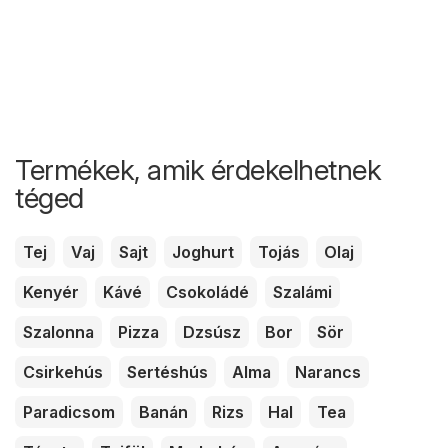
Termékek, amik érdekelhetnek
téged
Tej
Vaj
Sajt
Joghurt
Tojás
Olaj
Kenyér
Kávé
Csokoládé
Szalámi
Szalonna
Pizza
Dzsúsz
Bor
Sör
Csirkehús
Sertéshús
Alma
Narancs
Paradicsom
Banán
Rizs
Hal
Tea