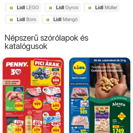
Lidl
LEGO
Lidl
Gyros
Lidl
Müller
Lidl
Bors
Lidl
Mangó
Népszerű szórólapok és
katalógusok