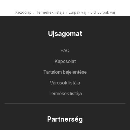
Kezdőlap
Termékek listája
Lurpak vaj
Lidl Lurpak vaj
Ujsagomat
FAQ
Kapcsolat
Tartalom bejelentése
Városok listája
Termékek listája
Partnerség