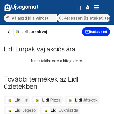
Ujsagomat
Lidl Lurpak vaj
Iratkozz fel
Lidl Lurpak vaj akciós ára
Nincs találat erre a kifejezésre.
További termékek az Lidl
üzletekben
Lidl
Hír
Lidl
Pizza
Lidl
Játékok
Lidl
Jégeső
Lidl
Cukrászda