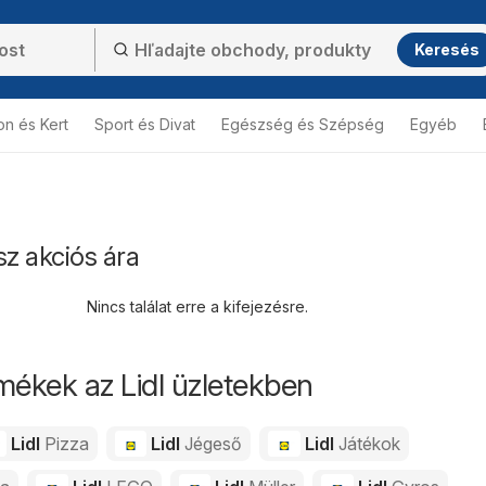
Keresés
on és Kert
Sport és Divat
Egészség és Szépség
Egyéb
sz akciós ára
Nincs találat erre a kifejezésre.
mékek az Lidl üzletekben
Lidl
Pizza
Lidl
Jégeső
Lidl
Játékok