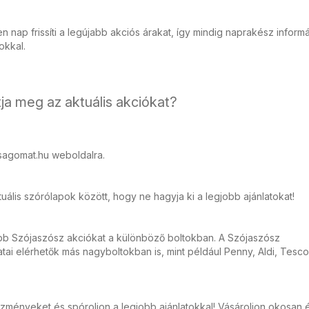
 nap frissíti a legújabb akciós árakat, így mindig naprakész inform
tokkal.
ja meg az aktuális akciókat?
sagomat.hu weboldalra.
ális szórólapok között, hogy ne hagyja ki a legjobb ajánlatokat!
bb Szójaszósz akciókat a különböző boltokban. A Szójaszósz
ai elérhetők más nagyboltokban is, mint például Penny, Aldi, Tesco
zményeket és spóroljon a legjobb ajánlatokkal! Vásároljon okosan 