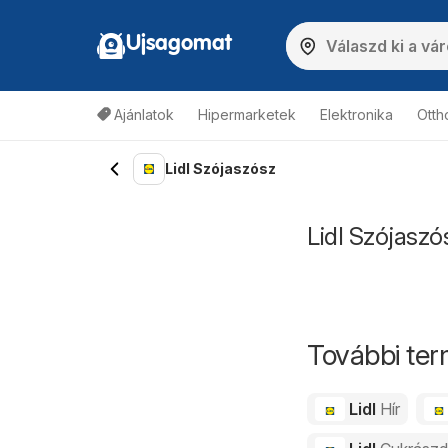
Ujsagomat
Ajánlatok
Hipermarketek
Elektronika
Otth
Lidl Szójaszósz
Lidl Szójaszó
További ter
Lidl
Hír