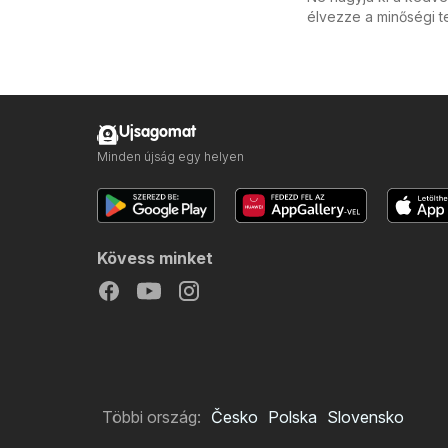
élvezze a minőségi t
Ujsagomat
Minden újság egy helyen
Kövess minket
Többi ország:
Česko
Polska
Slovensko