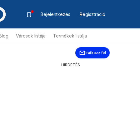
Bejelentkezés
Regisztráció
Blog
Városok listája
Termékek listája
Iratkozz fel
HIRDETÉS