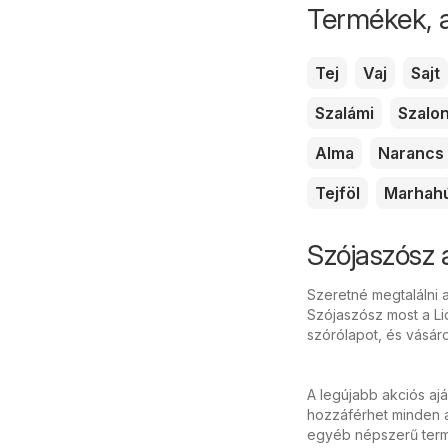
Termékek, 
Tej
Vaj
Sajt
Szalámi
Szalo
Alma
Narancs
Tejföl
Marhah
Szójaszósz 
Szeretné megtalálni a
Szójaszósz most a Lid
szórólapot, és vásár
A legújabb akciós aj
hozzáférhet minden a
egyéb népszerű termé