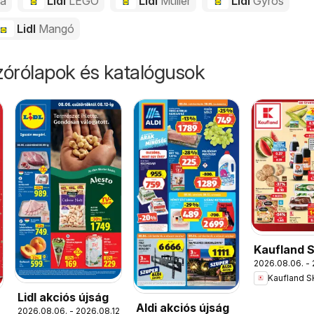
da
Lidl
LEGO
Lidl
Müller
Lidl
Gyros
Lidl
Mangó
órólapok és katalógusok
Kaufland 
2026.08.06. - 
akciós újs
Kaufland S
Lidl akciós újság
Aldi akciós újság
2026.08.06. - 2026.08.12.