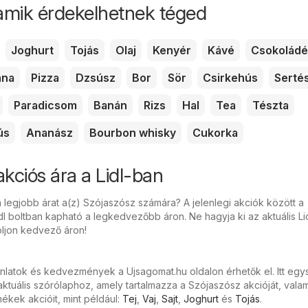
amik érdekelhetnek téged
Joghurt
Tojás
Olaj
Kenyér
Kávé
Csokoládé
nna
Pizza
Dzsúsz
Bor
Sör
Csirkehús
Serté
Paradicsom
Banán
Rizs
Hal
Tea
Tészta
ús
Ananász
Bourbon whisky
Cukorka
akciós ára a Lidl-ban
 legjobb árat a(z) Szójaszósz számára? A jelenlegi akciók között a
l boltban kapható a legkedvezőbb áron. Ne hagyja ki az aktuális Li
oljon kedvező áron!
ánlatok és kedvezmények a Ujsagomat.hu oldalon érhetők el. Itt eg
ktuális szórólaphoz, amely tartalmazza a Szójaszósz akcióját, valam
kek akcióit, mint például:
Tej
,
Vaj
,
Sajt
,
Joghurt
és
Tojás
.