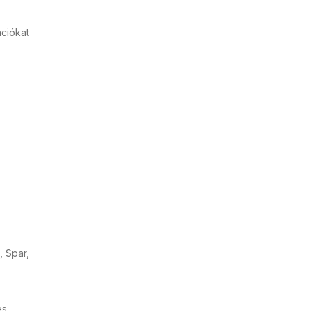
ációkat
, Spar,
és