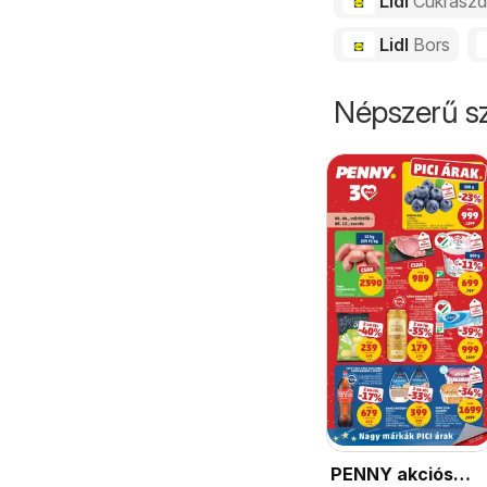
Lidl
Cukrász
Lidl
Bors
Népszerű sz
PENNY akciós