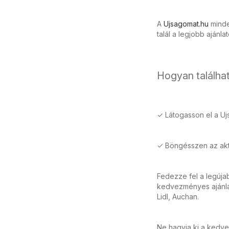
A
Ujsagomat.hu
minden
talál a legjobb ajánla
Hogyan találhat
✓ Látogasson el a Uj
✓ Böngésszen az aktu
Fedezze fel a legúja
kedvezményes ajánlat
Lidl, Auchan.
Ne hagyja ki a kedve