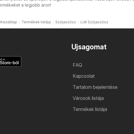
ermékeket a legjobb áron!
Kezdőlap
Termékek listája
Szójaszósz
Lidl Szójaszósz
Ujsagomat
FAQ
Kapcsolat
Tartalom bejelentése
Városok listája
Termékek listája