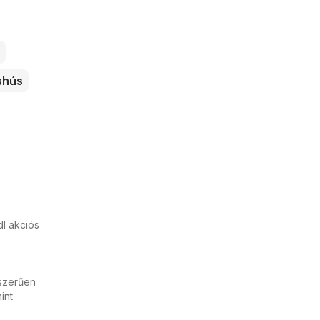
shús
dl akciós
yszerűen
int