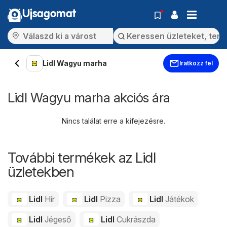
Ujsagomat
Lidl Wagyu marha
Iratkozz fel
Lidl Wagyu marha akciós ára
Nincs találat erre a kifejezésre.
További termékek az Lidl
üzletekben
Lidl
Hír
Lidl
Pizza
Lidl
Játékok
Lidl
Jégeső
Lidl
Cukrászda