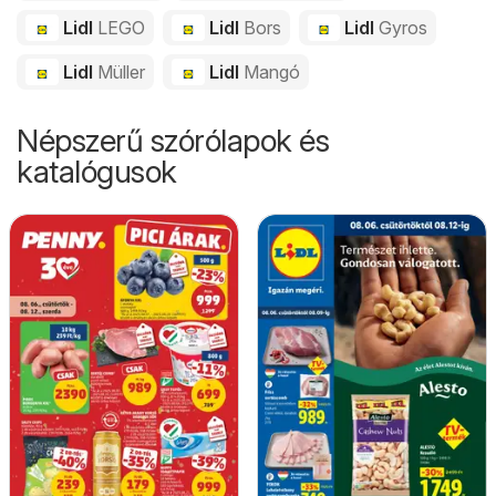
Lidl
LEGO
Lidl
Bors
Lidl
Gyros
Lidl
Müller
Lidl
Mangó
Népszerű szórólapok és
katalógusok