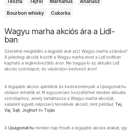
Tészta
Tejföl
Marhahús
Ananász
Bourbon whisky
Cukorka
Wagyu marha akciós ára a Lidl-
ban
Szeretné megtalálni a legjobb árat a(z) Wagyu marha számára?
A jelenlegi akciók között a Wagyu marha most a Lidl boltban
kapható a legkedvezőbb áron. Ne hagyja ki az aktuális Lidl
akciós szórólapot, és vásároljon kedvező áron!
A legújabb akciós ajánlatok és kedvezmények a Ujsagomat.hu
oldalon érhetők el. Itt egyszerűen hozzáférhet minden aktuális
szórólaphoz, amely tartalmazza a Wagyu marha akcióját,
valamint egyéb népszerű termékek akcióit, mint például:
Tej
,
Vaj
,
Sajt
,
Joghurt
és
Tojás
.
A
Ujsagomat.hu
minden nap frissíti a legújabb akciós árakat, így