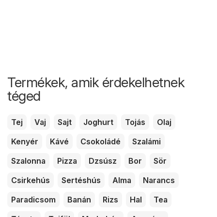
Termékek, amik érdekelhetnek
téged
Tej
Vaj
Sajt
Joghurt
Tojás
Olaj
Kenyér
Kávé
Csokoládé
Szalámi
Szalonna
Pizza
Dzsúsz
Bor
Sör
Csirkehús
Sertéshús
Alma
Narancs
Paradicsom
Banán
Rizs
Hal
Tea