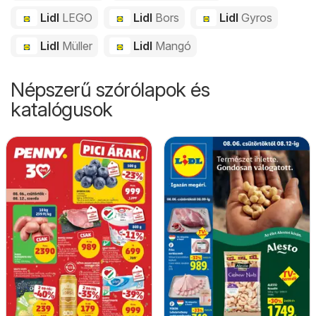
Lidl
LEGO
Lidl
Bors
Lidl
Gyros
Lidl
Müller
Lidl
Mangó
Népszerű szórólapok és
katalógusok