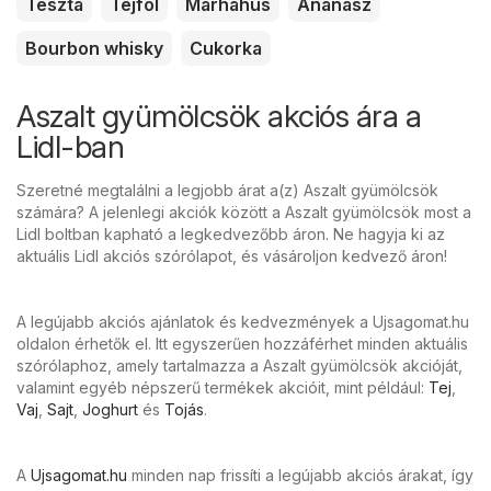
Tészta
Tejföl
Marhahús
Ananász
Bourbon whisky
Cukorka
Aszalt gyümölcsök akciós ára a
Lidl-ban
Szeretné megtalálni a legjobb árat a(z) Aszalt gyümölcsök
számára? A jelenlegi akciók között a Aszalt gyümölcsök most a
Lidl boltban kapható a legkedvezőbb áron. Ne hagyja ki az
aktuális Lidl akciós szórólapot, és vásároljon kedvező áron!
A legújabb akciós ajánlatok és kedvezmények a Ujsagomat.hu
oldalon érhetők el. Itt egyszerűen hozzáférhet minden aktuális
szórólaphoz, amely tartalmazza a Aszalt gyümölcsök akcióját,
valamint egyéb népszerű termékek akcióit, mint például:
Tej
,
Vaj
,
Sajt
,
Joghurt
és
Tojás
.
A
Ujsagomat.hu
minden nap frissíti a legújabb akciós árakat, így