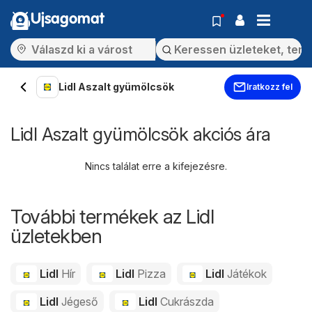
Ujsagomat
Lidl Aszalt gyümölcsök
Iratkozz fel
Lidl Aszalt gyümölcsök akciós ára
Nincs találat erre a kifejezésre.
További termékek az Lidl
üzletekben
Lidl
Hír
Lidl
Pizza
Lidl
Játékok
Lidl
Jégeső
Lidl
Cukrászda