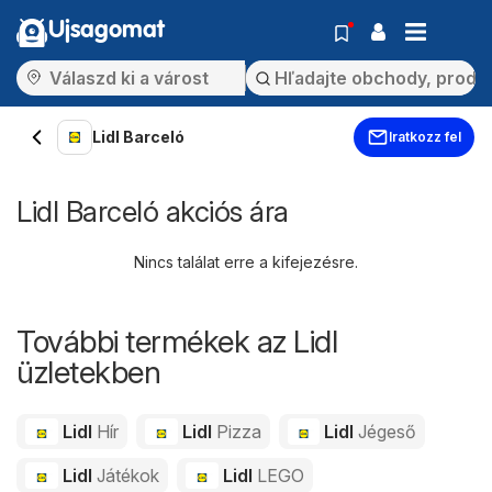
Ujsagomat
Lidl Barceló
Iratkozz fel
Lidl Barceló akciós ára
Nincs találat erre a kifejezésre.
További termékek az Lidl
üzletekben
Lidl
Hír
Lidl
Pizza
Lidl
Jégeső
Lidl
Játékok
Lidl
LEGO