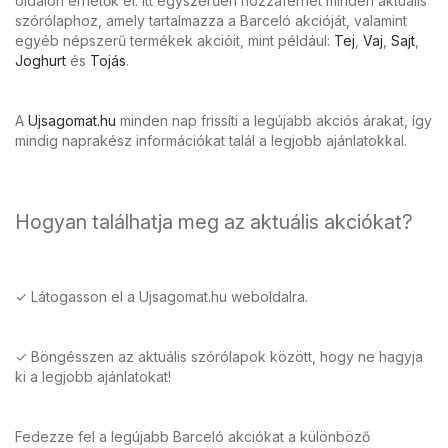
oldalon érhetők el. Itt egyszerűen hozzáférhet minden aktuális
szórólaphoz, amely tartalmazza a Barceló akcióját, valamint
egyéb népszerű termékek akcióit, mint például:
Tej
,
Vaj
,
Sajt
,
Joghurt
és
Tojás
.
A
Ujsagomat.hu
minden nap frissíti a legújabb akciós árakat, így
mindig naprakész információkat talál a legjobb ajánlatokkal.
Hogyan találhatja meg az aktuális akciókat?
✓ Látogasson el a Ujsagomat.hu weboldalra.
✓ Böngésszen az aktuális szórólapok között, hogy ne hagyja
ki a legjobb ajánlatokat!
Fedezze fel a legújabb Barceló akciókat a különböző