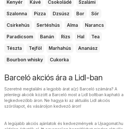
Kenyér
Kávé
Csokoládé
Szalámi
Szalonna
Pizza
Dzsúsz
Bor
Sör
Csirkehús
Sertéshús
Alma
Narancs
Paradicsom
Banán
Rizs
Hal
Tea
Tészta
Tejföl
Marhahús
Ananász
Bourbon whisky
Cukorka
Barceló akciós ára a Lidl-ban
Szeretné megtalálni a legjobb árat a(z) Barceló számára? A
jelenlegi akciók között a Barceló most a Lidl boltban kapható a
legkedvezőbb áron. Ne hagyja ki az aktuális Lidl akciós
szórólapot, és vásároljon kedvező áron!
A legújabb akciós ajánlatok és kedvezmények a Ujsagomat.hu