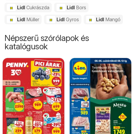
Lidl
Cukrászda
Lidl
Bors
Lidl
Müller
Lidl
Gyros
Lidl
Mangó
Népszerű szórólapok és
katalógusok