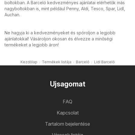
boltokban. A Barceló kedvezményes ajánlatai elérhetők más
nagyboltokban is, mint például Penny, Aldi, Tesco, Spar, Lidl,
Auchan.
Ne hagyja ki a kedvezményeket és spóroljon a legjobb
ajánlatokkal! Vásároljon okosan és élvezze a minőségi
termékeket a legjobb áron!
Kezdőlap
Termékek listája
Barceló
Lidl Barceló
Ujsagomat
FAQ
Kapcsolat
Tartalom bejelentése