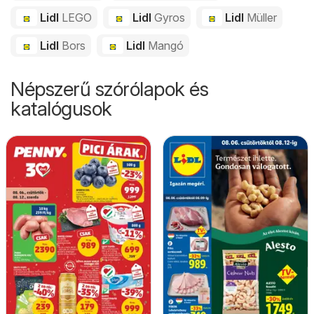
Lidl
LEGO
Lidl
Gyros
Lidl
Müller
Lidl
Bors
Lidl
Mangó
Népszerű szórólapok és
katalógusok