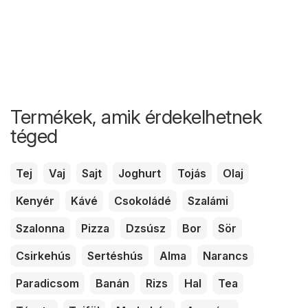
Termékek, amik érdekelhetnek
téged
Tej
Vaj
Sajt
Joghurt
Tojás
Olaj
Kenyér
Kávé
Csokoládé
Szalámi
Szalonna
Pizza
Dzsúsz
Bor
Sör
Csirkehús
Sertéshús
Alma
Narancs
Paradicsom
Banán
Rizs
Hal
Tea