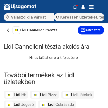
Ujsagomat
Lidl Cannelloni tészta
Iratkozz fel
Lidl Cannelloni tészta akciós ára
Nincs találat erre a kifejezésre.
További termékek az Lidl
üzletekben
Lidl
Hír
Lidl
Pizza
Lidl
Játékok
Lidl
Jégeső
Lidl
Cukrászda