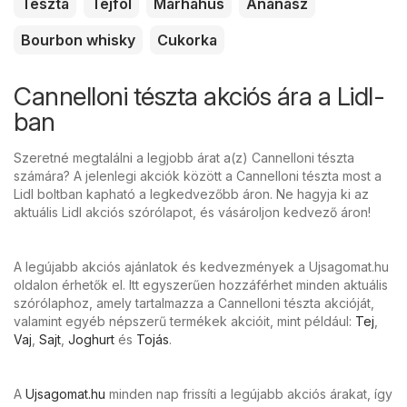
Tészta
Tejföl
Marhahús
Ananász
Bourbon whisky
Cukorka
Cannelloni tészta akciós ára a Lidl-
ban
Szeretné megtalálni a legjobb árat a(z) Cannelloni tészta
számára? A jelenlegi akciók között a Cannelloni tészta most a
Lidl boltban kapható a legkedvezőbb áron. Ne hagyja ki az
aktuális Lidl akciós szórólapot, és vásároljon kedvező áron!
A legújabb akciós ajánlatok és kedvezmények a Ujsagomat.hu
oldalon érhetők el. Itt egyszerűen hozzáférhet minden aktuális
szórólaphoz, amely tartalmazza a Cannelloni tészta akcióját,
valamint egyéb népszerű termékek akcióit, mint például:
Tej
,
Vaj
,
Sajt
,
Joghurt
és
Tojás
.
A
Ujsagomat.hu
minden nap frissíti a legújabb akciós árakat, így