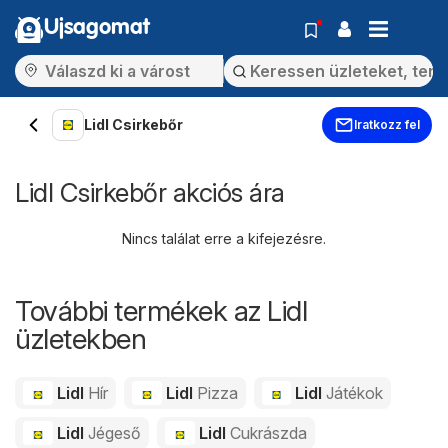
Ujsagomat
Lidl Csirkebőr
Iratkozz fel
Lidl Csirkebőr akciós ára
Nincs találat erre a kifejezésre.
További termékek az Lidl
üzletekben
Lidl
Hír
Lidl
Pizza
Lidl
Játékok
Lidl
Jégeső
Lidl
Cukrászda