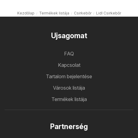
Kezdőlap
Termékek listája
Csirkebőr
Lidl Csirkebőr
Ujsagomat
FAQ
Kapcsolat
Tartalom bejelentése
Városok listája
Termékek listája
Partnerség