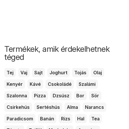
Termékek, amik érdekelhetnek
téged
Tej
Vaj
Sajt
Joghurt
Tojás
Olaj
Kenyér
Kávé
Csokoládé
Szalámi
Szalonna
Pizza
Dzsúsz
Bor
Sör
Csirkehús
Sertéshús
Alma
Narancs
Paradicsom
Banán
Rizs
Hal
Tea