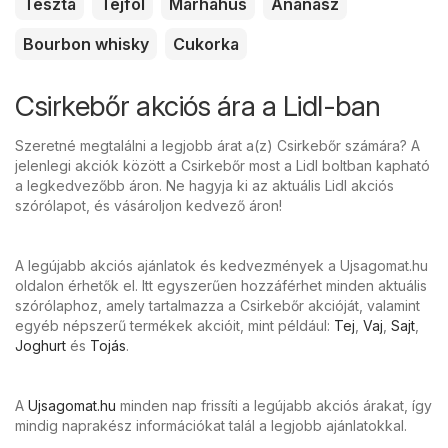
Tészta
Tejföl
Marhahús
Ananász
Bourbon whisky
Cukorka
Csirkebőr akciós ára a Lidl-ban
Szeretné megtalálni a legjobb árat a(z) Csirkebőr számára? A
jelenlegi akciók között a Csirkebőr most a Lidl boltban kapható
a legkedvezőbb áron. Ne hagyja ki az aktuális Lidl akciós
szórólapot, és vásároljon kedvező áron!
A legújabb akciós ajánlatok és kedvezmények a Ujsagomat.hu
oldalon érhetők el. Itt egyszerűen hozzáférhet minden aktuális
szórólaphoz, amely tartalmazza a Csirkebőr akcióját, valamint
egyéb népszerű termékek akcióit, mint például:
Tej
,
Vaj
,
Sajt
,
Joghurt
és
Tojás
.
A
Ujsagomat.hu
minden nap frissíti a legújabb akciós árakat, így
mindig naprakész információkat talál a legjobb ajánlatokkal.