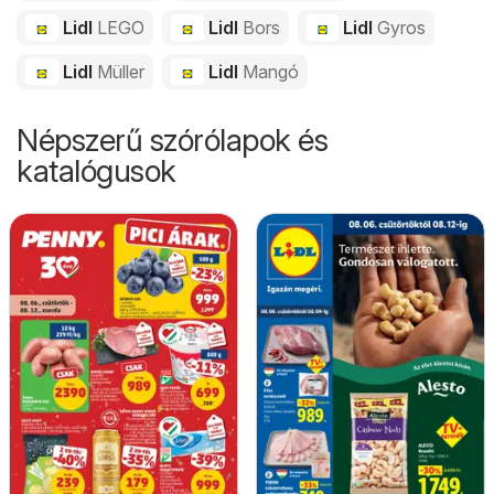
Lidl
LEGO
Lidl
Bors
Lidl
Gyros
Lidl
Müller
Lidl
Mangó
Népszerű szórólapok és
katalógusok