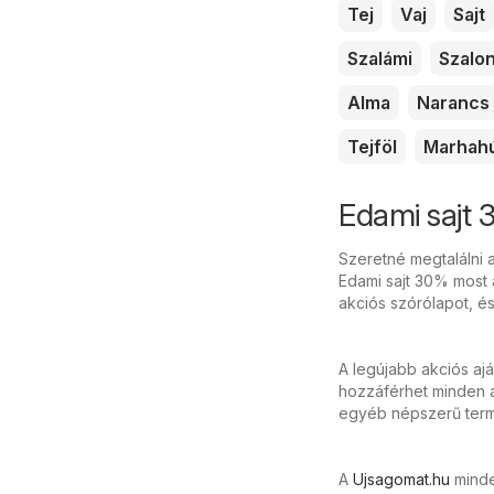
Tej
Vaj
Sajt
Szalámi
Szalo
Alma
Narancs
Tejföl
Marhah
Edami sajt 
Szeretné megtalálni a
Edami sajt 30% most a
akciós szórólapot, é
A legújabb akciós aj
hozzáférhet minden ak
egyéb népszerű termé
A
Ujsagomat.hu
minden