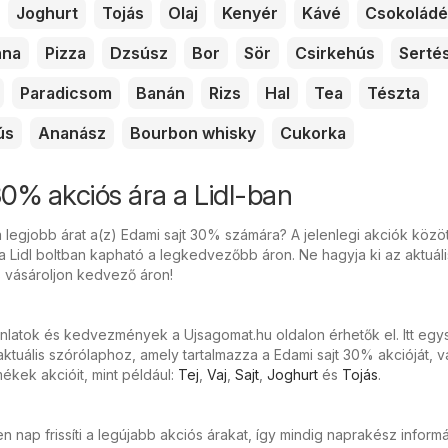
Joghurt
Tojás
Olaj
Kenyér
Kávé
Csokoládé
nna
Pizza
Dzsúsz
Bor
Sör
Csirkehús
Serté
Paradicsom
Banán
Rizs
Hal
Tea
Tészta
ús
Ananász
Bourbon whisky
Cukorka
30% akciós ára a Lidl-ban
 legjobb árat a(z) Edami sajt 30% számára? A jelenlegi akciók közöt
 Lidl boltban kapható a legkedvezőbb áron. Ne hagyja ki az aktuális
s vásároljon kedvező áron!
ánlatok és kedvezmények a Ujsagomat.hu oldalon érhetők el. Itt eg
tuális szórólaphoz, amely tartalmazza a Edami sajt 30% akcióját, v
kek akcióit, mint például:
Tej
,
Vaj
,
Sajt
,
Joghurt
és
Tojás
.
 nap frissíti a legújabb akciós árakat, így mindig naprakész inform