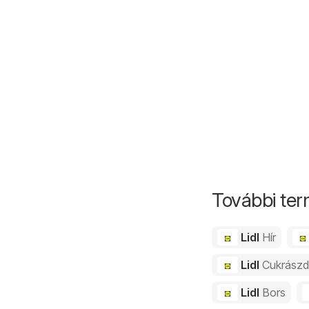
További ter
Lidl
Hír
Lidl
Cukrász
Lidl
Bors