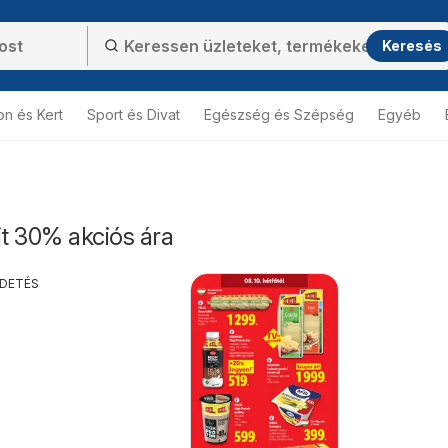
Keresés
on és Kert
Sport és Divat
Egészség és Szépség
Egyéb
jt 30% akciós ára
RDETÉS