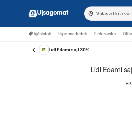
Ujsagomat
Ajánlatok
Hipermarketek
Elektronika
Otth
Lidl Edami sajt 30%
Lidl Edami sa
HI