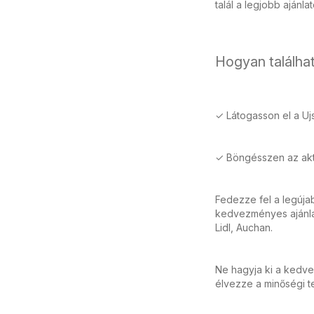
talál a legjobb ajánla
Hogyan találhat
✓ Látogasson el a Uj
✓ Böngésszen az aktu
Fedezze fel a legúja
kedvezményes ajánlat
Lidl, Auchan.
Ne hagyja ki a kedve
élvezze a minőségi t