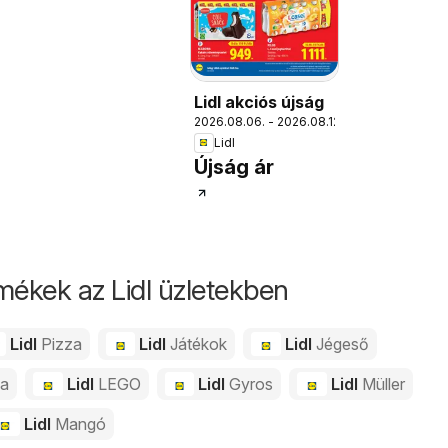
Lidl akciós újság
2026.08.06. - 2026.08.12.
Lidl
Újság ár
mékek az Lidl üzletekben
Lidl
Pizza
Lidl
Játékok
Lidl
Jégeső
da
Lidl
LEGO
Lidl
Gyros
Lidl
Müller
Lidl
Mangó