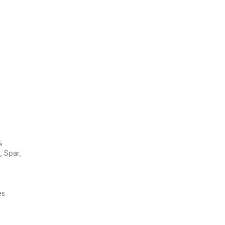
%
, Spar,
és