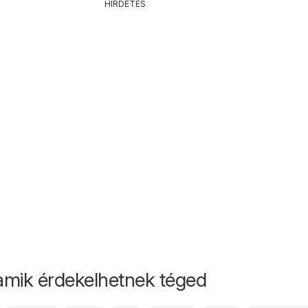
HIRDETÉS
amik érdekelhetnek téged