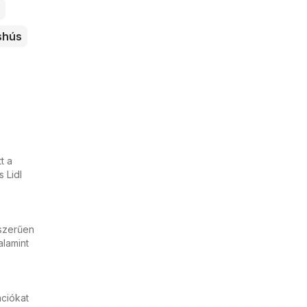
shús
t a
 Lidl
yszerűen
alamint
ációkat