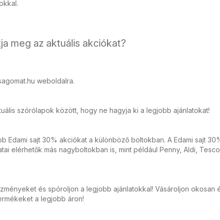
tokkal.
ja meg az aktuális akciókat?
sagomat.hu weboldalra.
ális szórólapok között, hogy ne hagyja ki a legjobb ajánlatokat!
bb Edami sajt 30% akciókat a különböző boltokban. A Edami sajt 30
ai elérhetők más nagyboltokban is, mint például Penny, Aldi, Tesco
zményeket és spóroljon a legjobb ajánlatokkal! Vásároljon okosan 
ermékeket a legjobb áron!