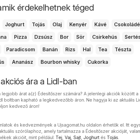
amik érdekelhetnek téged
Joghurt
Tojás
Olaj
Kenyér
Kávé
Csokoládé
nna
Pizza
Dzsúsz
Bor
Sör
Csirkehús
Serté
Paradicsom
Banán
Rizs
Hal
Tea
Tészta
ús
Ananász
Bourbon whisky
Cukorka
akciós ára a Lidl-ban
 legjobb árat a(z) Édesítőszer számára? A jelenlegi akciók között a
dl boltban kapható a legkedvezőbb áron. Ne hagyja ki az aktuális Li
oljon kedvező áron!
ánlatok és kedvezmények a Ujsagomat.hu oldalon érhetők el. Itt eg
tuális szórólaphoz, amely tartalmazza a Édesítőszer akcióját, valam
kek akcióit, mint például:
Tej
,
Vaj
,
Sajt
,
Joghurt
és
Tojás
.