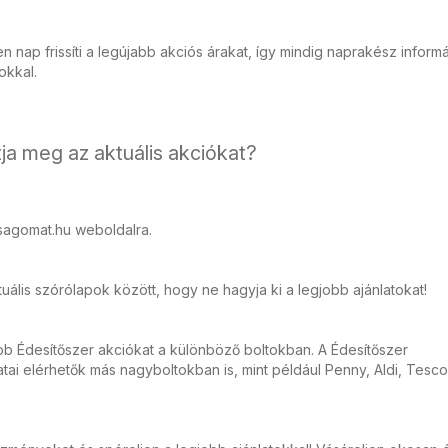
 nap frissíti a legújabb akciós árakat, így mindig naprakész inform
tokkal.
ja meg az aktuális akciókat?
sagomat.hu weboldalra.
ális szórólapok között, hogy ne hagyja ki a legjobb ajánlatokat!
bb Édesítőszer akciókat a különböző boltokban. A Édesítőszer
ai elérhetők más nagyboltokban is, mint például Penny, Aldi, Tesco