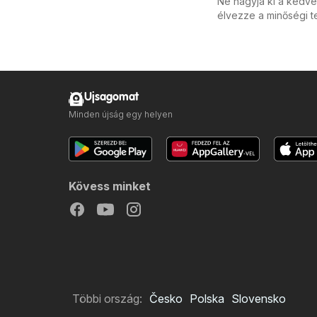
Ne hagyja ki a kedve
élvezze a minőségi t
Ujsagomat
Minden újság egy helyen
Kövess minket
Többi ország:
Česko
Polska
Slovensko