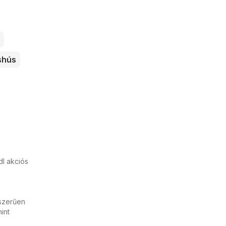
shús
dl akciós
yszerűen
int