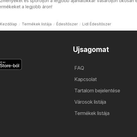
zményeket és spóroljon a legjobb ajánlatokkal! Vásároljon okosan 
ermékeket a legjobb áron!
Kezdőlap
Termékek listája
Édesítőszer
Lidl Édesítőszer
Ujsagomat
FAQ
Kapcsolat
Tartalom bejelentése
Városok listája
Termékek listája