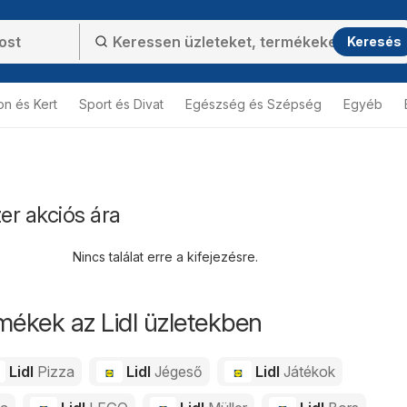
Keresés
on és Kert
Sport és Divat
Egészség és Szépség
Egyéb
zer akciós ára
Nincs találat erre a kifejezésre.
mékek az Lidl üzletekben
Lidl
Pizza
Lidl
Jégeső
Lidl
Játékok