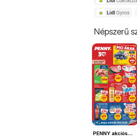
Lidl
Cukrász
Lidl
Gyros
Népszerű sz
PENNY akciós