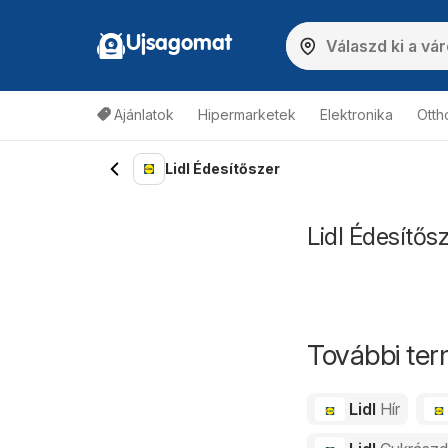
Ujsagomat
Ajánlatok
Hipermarketek
Elektronika
Otth
Lidl Édesítőszer
Lidl Édesítős
További ter
Lidl
Hír