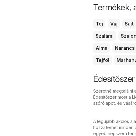
Termékek, 
Tej
Vaj
Sajt
Szalámi
Szalo
Alma
Narancs
Tejföl
Marhah
Édesítőszer 
Szeretné megtalálni a
Édesítőszer most a Li
szórólapot, és vásár
A legújabb akciós aj
hozzáférhet minden ak
egyéb népszerű termé