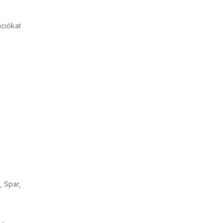
ációkat
, Spar,