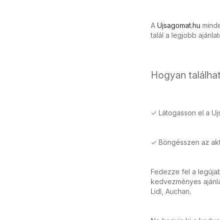
A
Ujsagomat.hu
minden
talál a legjobb ajánla
Hogyan találhat
✓ Látogasson el a Uj
✓ Böngésszen az aktu
Fedezze fel a legúja
kedvezményes ajánlat
Lidl, Auchan.