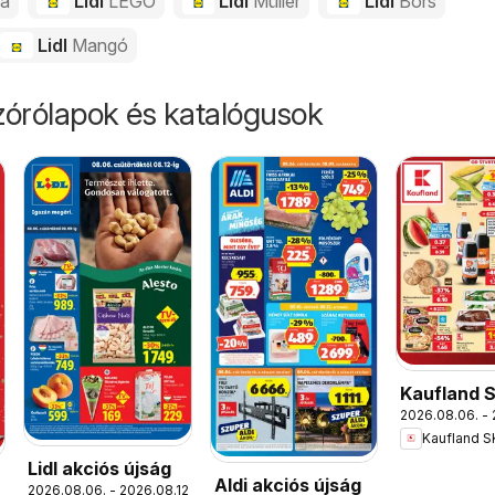
da
Lidl
LEGO
Lidl
Müller
Lidl
Bors
Lidl
Mangó
órólapok és katalógusok
Kaufland 
2026.08.06. - 
akciós újs
Kaufland S
Lidl akciós újság
Aldi akciós újság
2026.08.06. - 2026.08.12.