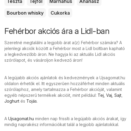
Tészta
Tejföl
Marhahús
Ananász
Bourbon whisky
Cukorka
Fehérbor akciós ára a Lidl-ban
Szeretné megtalálni a legjobb árat a(z) Fehérbor számára? A
jelenlegi akciók között a Fehérbor most a Lidl boltban kapható
a legkedvezőbb áron. Ne hagyja ki az aktuális Lidl akciós
szórólapot, és vásároljon kedvező áron!
A legújabb akciós ajánlatok és kedvezmények a Ujsagomat.hu
oldalon érhetők el. Itt egyszerűen hozzáférhet minden aktuális
szórólaphoz, amely tartalmazza a Fehérbor akcióját, valamint
egyéb népszerű termékek akcióit, mint például:
Tej
,
Vaj
,
Sajt
,
Joghurt
és
Tojás
.
A
Ujsagomat.hu
minden nap frissíti a legújabb akciós árakat, így
mindig naprakész információkat talál a legjobb ajánlatokkal.