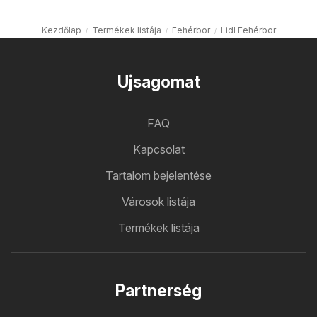
Kezdőlap
Termékek listája
Fehérbor
Lidl Fehérbor
Ujsagomat
FAQ
Kapcsolat
Tartalom bejelentése
Városok listája
Termékek listája
Partnerség