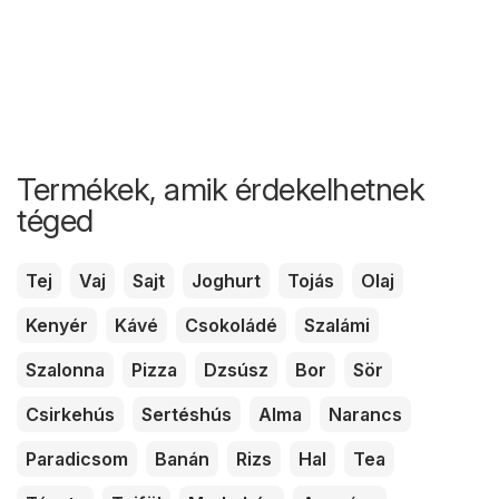
Termékek, amik érdekelhetnek
téged
Tej
Vaj
Sajt
Joghurt
Tojás
Olaj
Kenyér
Kávé
Csokoládé
Szalámi
Szalonna
Pizza
Dzsúsz
Bor
Sör
Csirkehús
Sertéshús
Alma
Narancs
Paradicsom
Banán
Rizs
Hal
Tea