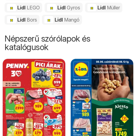
Lidl
LEGO
Lidl
Gyros
Lidl
Müller
Lidl
Bors
Lidl
Mangó
Népszerű szórólapok és
katalógusok