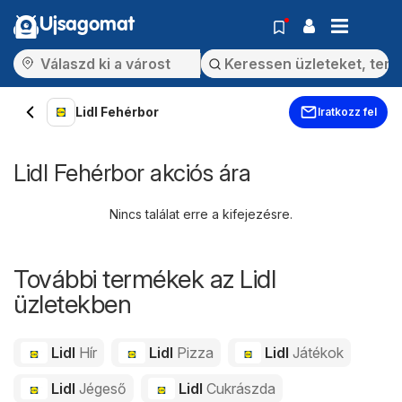
Ujsagomat
Lidl Fehérbor
Iratkozz fel
Lidl Fehérbor akciós ára
Nincs találat erre a kifejezésre.
További termékek az Lidl
üzletekben
Lidl
Hír
Lidl
Pizza
Lidl
Játékok
Lidl
Jégeső
Lidl
Cukrászda