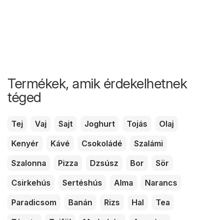
Termékek, amik érdekelhetnek
téged
Tej
Vaj
Sajt
Joghurt
Tojás
Olaj
Kenyér
Kávé
Csokoládé
Szalámi
Szalonna
Pizza
Dzsúsz
Bor
Sör
Csirkehús
Sertéshús
Alma
Narancs
Paradicsom
Banán
Rizs
Hal
Tea