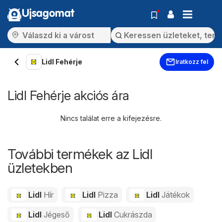
Ujsagomat
Lidl Fehérje
Iratkozz fel
Lidl Fehérje akciós ára
Nincs találat erre a kifejezésre.
További termékek az Lidl
üzletekben
Lidl
Hír
Lidl
Pizza
Lidl
Játékok
Lidl
Jégeső
Lidl
Cukrászda