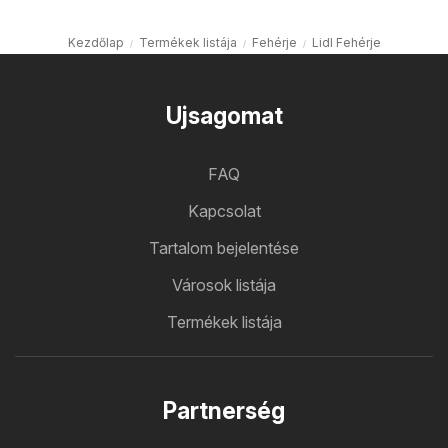
Kezdőlap
Termékek listája
Fehérje
Lidl Fehérje
Ujsagomat
FAQ
Kapcsolat
Tartalom bejelentése
Városok listája
Termékek listája
Partnerség