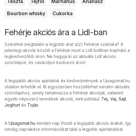
Tészta
Tejföl
Marhahús
Ananász
Bourbon whisky
Cukorka
Fehérje akciós ára a Lidl-ban
Szeretné megtalálni a legjobb árat a(z) Fehérje számára? A
jelenlegi akciók között a Fehérje most a Lidl boltban kapható a
legkedvezőbb áron. Ne hagyja ki az aktuális Lidl akciós
szórólapot, és vásároljon kedvező áron!
A legújabb akciós ajánlatok és kedvezmények a Ujsagomat.hu
oldalon érhetők el. Itt egyszerűen hozzáférhet minden aktuális
szórólaphoz, amely tartalmazza a Fehérje akcióját, valamint
egyéb népszerű termékek akcióit, mint például:
Tej
,
Vaj
,
Sajt
,
Joghurt
és
Tojás
.
A
Ujsagomat.hu
minden nap frissíti a legújabb akciós árakat, így
mindig naprakész információkat talál a legjobb ajánlatokkal.