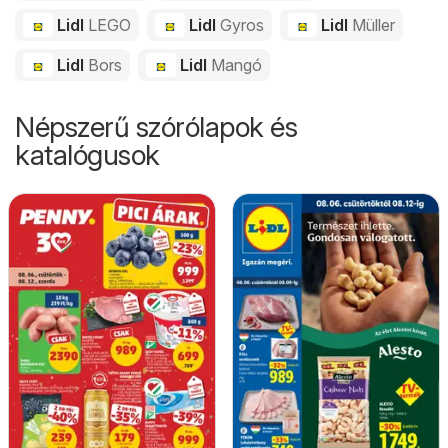
Lidl
LEGO
Lidl
Gyros
Lidl
Müller
Lidl
Bors
Lidl
Mangó
Népszerű szórólapok és
katalógusok