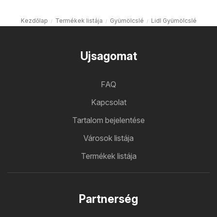
Kezdőlap
Termékek listája
Gyümölcslé
Lidl Gyümölcslé
Ujsagomat
FAQ
Kapcsolat
Tartalom bejelentése
Városok listája
Termékek listája
Partnerség