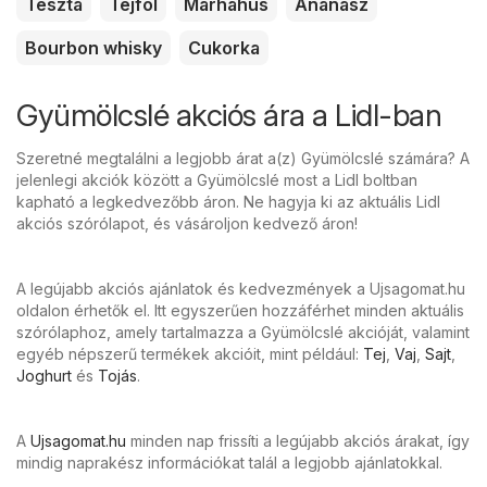
Tészta
Tejföl
Marhahús
Ananász
Bourbon whisky
Cukorka
Gyümölcslé akciós ára a Lidl-ban
Szeretné megtalálni a legjobb árat a(z) Gyümölcslé számára? A
jelenlegi akciók között a Gyümölcslé most a Lidl boltban
kapható a legkedvezőbb áron. Ne hagyja ki az aktuális Lidl
akciós szórólapot, és vásároljon kedvező áron!
A legújabb akciós ajánlatok és kedvezmények a Ujsagomat.hu
oldalon érhetők el. Itt egyszerűen hozzáférhet minden aktuális
szórólaphoz, amely tartalmazza a Gyümölcslé akcióját, valamint
egyéb népszerű termékek akcióit, mint például:
Tej
,
Vaj
,
Sajt
,
Joghurt
és
Tojás
.
A
Ujsagomat.hu
minden nap frissíti a legújabb akciós árakat, így
mindig naprakész információkat talál a legjobb ajánlatokkal.