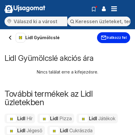
Ujsagomat
Lidl Gyümölcslé
Iratkozz fel
Lidl Gyümölcslé akciós ára
Nincs találat erre a kifejezésre.
További termékek az Lidl
üzletekben
Lidl
Hír
Lidl
Pizza
Lidl
Játékok
Lidl
Jégeső
Lidl
Cukrászda