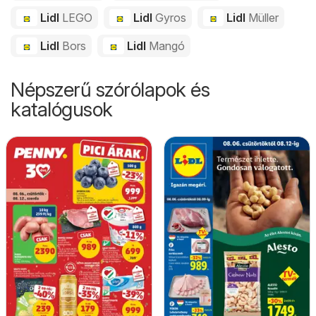
Lidl
LEGO
Lidl
Gyros
Lidl
Müller
Lidl
Bors
Lidl
Mangó
Népszerű szórólapok és
katalógusok