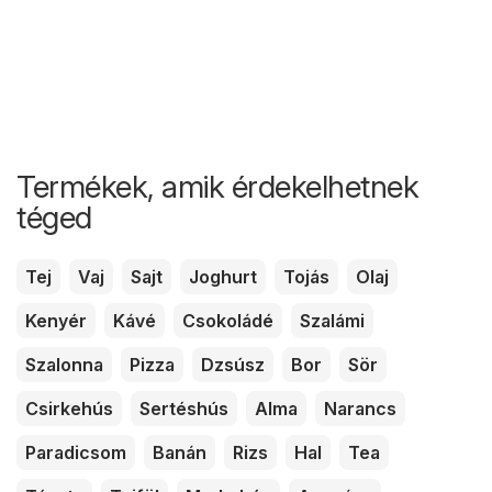
Termékek, amik érdekelhetnek
téged
Tej
Vaj
Sajt
Joghurt
Tojás
Olaj
Kenyér
Kávé
Csokoládé
Szalámi
Szalonna
Pizza
Dzsúsz
Bor
Sör
Csirkehús
Sertéshús
Alma
Narancs
Paradicsom
Banán
Rizs
Hal
Tea