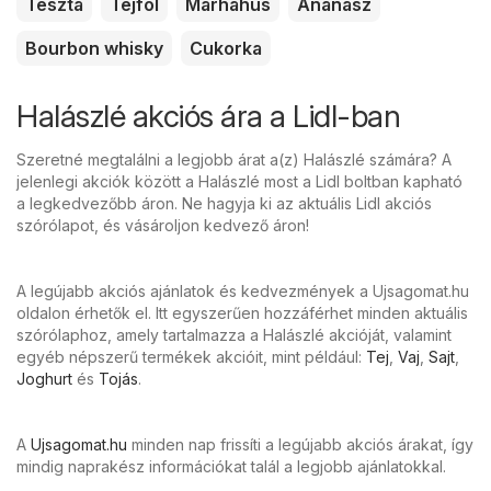
Tészta
Tejföl
Marhahús
Ananász
Bourbon whisky
Cukorka
Halászlé akciós ára a Lidl-ban
Szeretné megtalálni a legjobb árat a(z) Halászlé számára? A
jelenlegi akciók között a Halászlé most a Lidl boltban kapható
a legkedvezőbb áron. Ne hagyja ki az aktuális Lidl akciós
szórólapot, és vásároljon kedvező áron!
A legújabb akciós ajánlatok és kedvezmények a Ujsagomat.hu
oldalon érhetők el. Itt egyszerűen hozzáférhet minden aktuális
szórólaphoz, amely tartalmazza a Halászlé akcióját, valamint
egyéb népszerű termékek akcióit, mint például:
Tej
,
Vaj
,
Sajt
,
Joghurt
és
Tojás
.
A
Ujsagomat.hu
minden nap frissíti a legújabb akciós árakat, így
mindig naprakész információkat talál a legjobb ajánlatokkal.