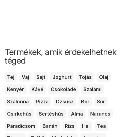
Termékek, amik érdekelhetnek
téged
Tej
Vaj
Sajt
Joghurt
Tojás
Olaj
Kenyér
Kávé
Csokoládé
Szalámi
Szalonna
Pizza
Dzsúsz
Bor
Sör
Csirkehús
Sertéshús
Alma
Narancs
Paradicsom
Banán
Rizs
Hal
Tea