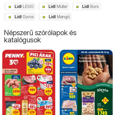
Lidl
LEGO
Lidl
Müller
Lidl
Bors
Lidl
Gyros
Lidl
Mangó
Népszerű szórólapok és
katalógusok