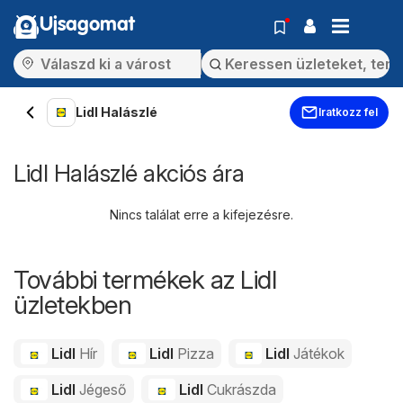
Ujsagomat
Lidl Halászlé
Iratkozz fel
Lidl Halászlé akciós ára
Nincs találat erre a kifejezésre.
További termékek az Lidl
üzletekben
Lidl
Hír
Lidl
Pizza
Lidl
Játékok
Lidl
Jégeső
Lidl
Cukrászda