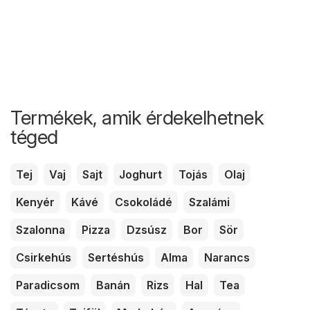
Termékek, amik érdekelhetnek
téged
Tej
Vaj
Sajt
Joghurt
Tojás
Olaj
Kenyér
Kávé
Csokoládé
Szalámi
Szalonna
Pizza
Dzsúsz
Bor
Sör
Csirkehús
Sertéshús
Alma
Narancs
Paradicsom
Banán
Rizs
Hal
Tea