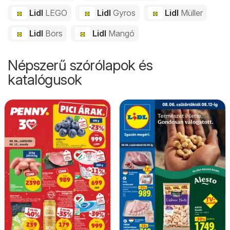
Lidl
LEGO
Lidl
Gyros
Lidl
Müller
Lidl
Bors
Lidl
Mangó
Népszerű szórólapok és
katalógusok