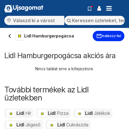
Ujsagomat
Lidl Hamburgerpogácsa
Iratkozz fel
Lidl Hamburgerpogácsa akciós ára
Nincs találat erre a kifejezésre.
További termékek az Lidl
üzletekben
Lidl
Hír
Lidl
Pizza
Lidl
Játékok
Lidl
Jégeső
Lidl
Cukrászda