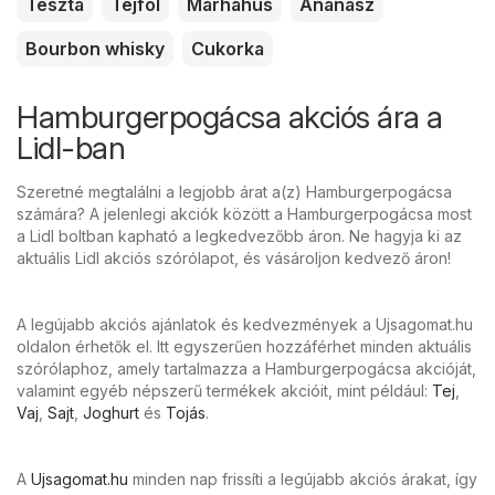
Tészta
Tejföl
Marhahús
Ananász
Bourbon whisky
Cukorka
Hamburgerpogácsa akciós ára a
Lidl-ban
Szeretné megtalálni a legjobb árat a(z) Hamburgerpogácsa
számára? A jelenlegi akciók között a Hamburgerpogácsa most
a Lidl boltban kapható a legkedvezőbb áron. Ne hagyja ki az
aktuális Lidl akciós szórólapot, és vásároljon kedvező áron!
A legújabb akciós ajánlatok és kedvezmények a Ujsagomat.hu
oldalon érhetők el. Itt egyszerűen hozzáférhet minden aktuális
szórólaphoz, amely tartalmazza a Hamburgerpogácsa akcióját,
valamint egyéb népszerű termékek akcióit, mint például:
Tej
,
Vaj
,
Sajt
,
Joghurt
és
Tojás
.
A
Ujsagomat.hu
minden nap frissíti a legújabb akciós árakat, így