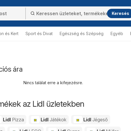
Keresés
on és Kert
Sport és Divat
Egészség és Szépség
Egyéb
ciós ára
Nincs találat erre a kifejezésre.
mékek az Lidl üzletekben
Lidl
Pizza
Lidl
Játékok
Lidl
Jégeső