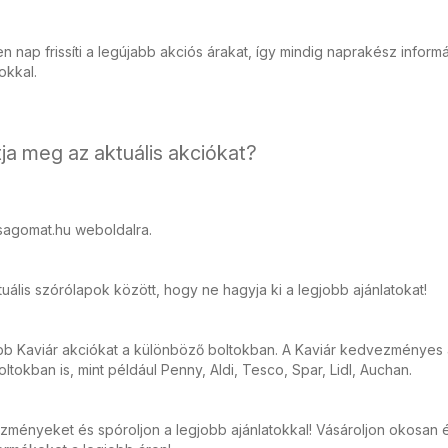
 nap frissíti a legújabb akciós árakat, így mindig naprakész inform
tokkal.
ja meg az aktuális akciókat?
sagomat.hu weboldalra.
ális szórólapok között, hogy ne hagyja ki a legjobb ajánlatokat!
bb Kaviár akciókat a különböző boltokban. A Kaviár kedvezményes a
tokban is, mint például Penny, Aldi, Tesco, Spar, Lidl, Auchan.
zményeket és spóroljon a legjobb ajánlatokkal! Vásároljon okosan 