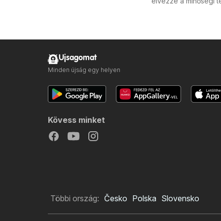
élvezze a minőségi t
Ujsagomat
Minden újság egy helyen
Kövess minket
Többi ország:
Česko
Polska
Slovensko