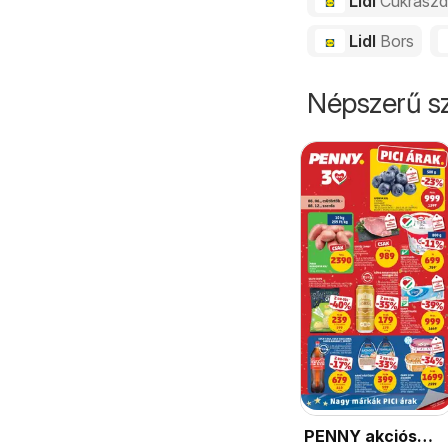
Lidl
Cukrász
Lidl
Bors
Népszerű sz
PENNY akciós