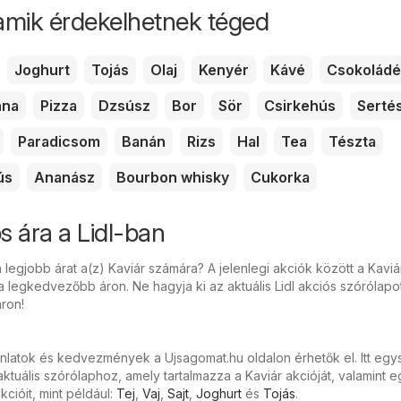
amik érdekelhetnek téged
Joghurt
Tojás
Olaj
Kenyér
Kávé
Csokoládé
nna
Pizza
Dzsúsz
Bor
Sör
Csirkehús
Serté
Paradicsom
Banán
Rizs
Hal
Tea
Tészta
ús
Ananász
Bourbon whisky
Cukorka
s ára a Lidl-ban
 legjobb árat a(z) Kaviár számára? A jelenlegi akciók között a Kaviá
a legkedvezőbb áron. Ne hagyja ki az aktuális Lidl akciós szórólapo
ron!
ánlatok és kedvezmények a Ujsagomat.hu oldalon érhetők el. Itt eg
ktuális szórólaphoz, amely tartalmazza a Kaviár akcióját, valamint 
cióit, mint például:
Tej
,
Vaj
,
Sajt
,
Joghurt
és
Tojás
.