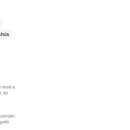
shús
r most a
t, és
yszerűen
egyéb