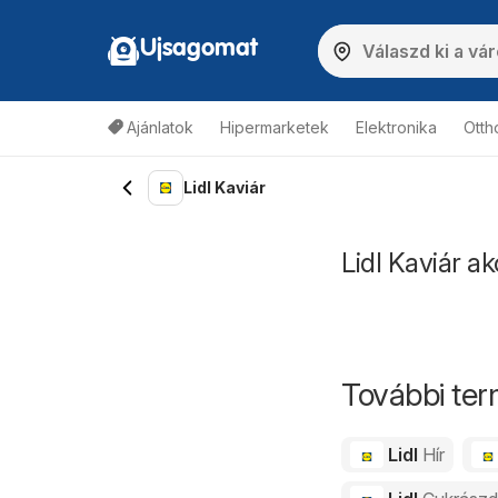
Ujsagomat
Ajánlatok
Hipermarketek
Elektronika
Otth
Lidl Kaviár
Lidl Kaviár ak
További ter
Lidl
Hír