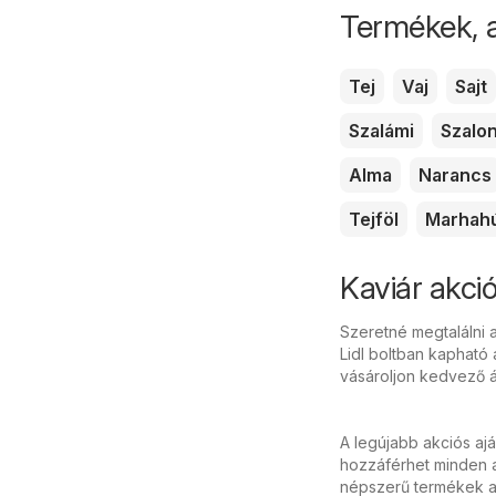
Termékek, 
Tej
Vaj
Sajt
Szalámi
Szalo
Alma
Narancs
Tejföl
Marhah
Kaviár akció
Szeretné megtalálni a
Lidl boltban kapható 
vásároljon kedvező á
A legújabb akciós aj
hozzáférhet minden a
népszerű termékek ak