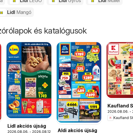
da
Lidl
LEGO
Lidl
Gyros
Lidl
Müller
Lidl
Mangó
órólapok és katalógusok
Kaufland 
2026.08.06. - 
akciós újs
Kaufland S
Lidl akciós újság
Aldi akciós újság
2026.08.06. - 2026.08.12.