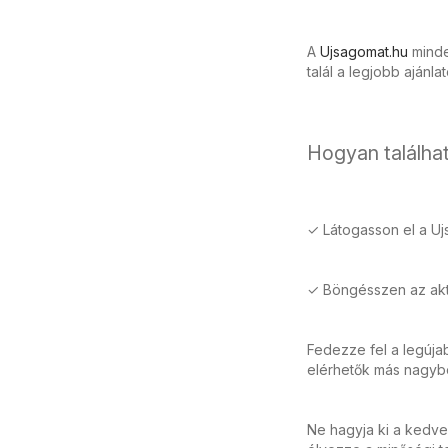
A
Ujsagomat.hu
minden
talál a legjobb ajánla
Hogyan találhat
✓ Látogasson el a Uj
✓ Böngésszen az aktu
Fedezze fel a legúja
elérhetők más nagybol
Ne hagyja ki a kedve