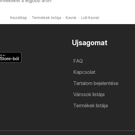
ermékeket a legjobb áron!
Kezdőlap
Termékek listája
Kaviár
Lidl Kaviár
Ujsagomat
FAQ
Kapcsolat
Tartalom bejelentése
Városok listája
Termékek listája