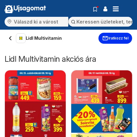
Ujsagomat
Lidl Multivitamin
Iratkozz fel
Lidl Multivitamin akciós ára