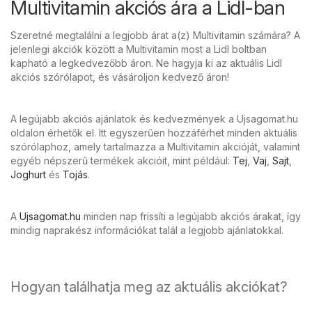
Multivitamin akciós ára a Lidl-ban
Szeretné megtalálni a legjobb árat a(z) Multivitamin számára? A
jelenlegi akciók között a Multivitamin most a Lidl boltban
kapható a legkedvezőbb áron. Ne hagyja ki az aktuális Lidl
akciós szórólapot, és vásároljon kedvező áron!
A legújabb akciós ajánlatok és kedvezmények a Ujsagomat.hu
oldalon érhetők el. Itt egyszerűen hozzáférhet minden aktuális
szórólaphoz, amely tartalmazza a Multivitamin akcióját, valamint
egyéb népszerű termékek akcióit, mint például:
Tej
,
Vaj
,
Sajt
,
Joghurt
és
Tojás
.
A
Ujsagomat.hu
minden nap frissíti a legújabb akciós árakat, így
mindig naprakész információkat talál a legjobb ajánlatokkal.
Hogyan találhatja meg az aktuális akciókat?