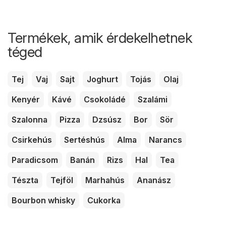
Termékek, amik érdekelhetnek
téged
Tej
Vaj
Sajt
Joghurt
Tojás
Olaj
Kenyér
Kávé
Csokoládé
Szalámi
Szalonna
Pizza
Dzsúsz
Bor
Sör
Csirkehús
Sertéshús
Alma
Narancs
Paradicsom
Banán
Rizs
Hal
Tea
Tészta
Tejföl
Marhahús
Ananász
Bourbon whisky
Cukorka