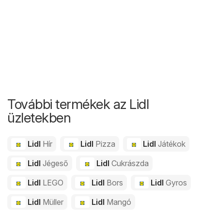
További termékek az Lidl
üzletekben
Lidl
Hír
Lidl
Pizza
Lidl
Játékok
Lidl
Jégeső
Lidl
Cukrászda
Lidl
LEGO
Lidl
Bors
Lidl
Gyros
Lidl
Müller
Lidl
Mangó