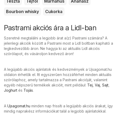
Tészta
Tejföl
Marhahús
Ananász
Bourbon whisky
Cukorka
Pastrami akciós ára a Lidl-ban
Szeretné megtalálni a legjobb árat a(z) Pastrami számára? A
jelenlegi akciók között a Pastrami most a Lidl boltban kapható a
legkedvezőbb áron. Ne hagyja ki az aktuális Lidl akciós
szórólapot, és vásároljon kedvező áron!
A legújabb akciós ajánlatok és kedvezmények a Ujsagomat.hu
oldalon érhetők el. Itt egyszerűen hozzáférhet minden aktuális
szórólaphoz, amely tartalmazza a Pastrami akcióját, valamint
egyéb népszerű termékek akcióit, mint például:
Tej
,
Vaj
,
Sajt
,
Joghurt
és
Tojás
.
A
Ujsagomat.hu
minden nap frissíti a legújabb akciós árakat, így
mindig naprakész információkat talál a legjobb ajánlatokkal.