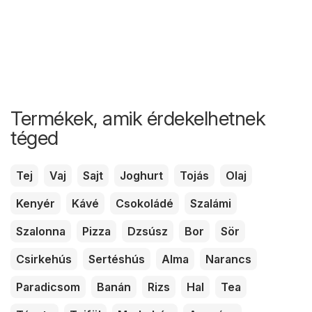
Termékek, amik érdekelhetnek
téged
Tej
Vaj
Sajt
Joghurt
Tojás
Olaj
Kenyér
Kávé
Csokoládé
Szalámi
Szalonna
Pizza
Dzsúsz
Bor
Sör
Csirkehús
Sertéshús
Alma
Narancs
Paradicsom
Banán
Rizs
Hal
Tea