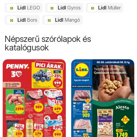
Lidl
LEGO
Lidl
Gyros
Lidl
Müller
Lidl
Bors
Lidl
Mangó
Népszerű szórólapok és
katalógusok