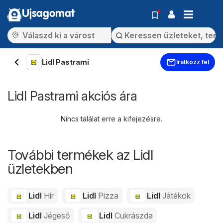
Ujsagomat
Lidl Pastrami
Iratkozz fel
Lidl Pastrami akciós ára
Nincs találat erre a kifejezésre.
További termékek az Lidl
üzletekben
Lidl
Hír
Lidl
Pizza
Lidl
Játékok
Lidl
Jégeső
Lidl
Cukrászda