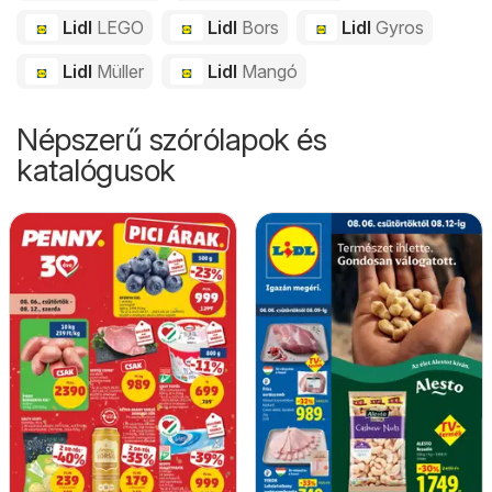
Lidl
LEGO
Lidl
Bors
Lidl
Gyros
Lidl
Müller
Lidl
Mangó
Népszerű szórólapok és
katalógusok