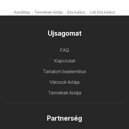
Kezdőlap
Termékek listája
Sós kalács
Lidl Sós kalács
Ujsagomat
FAQ
Kapcsolat
Tartalom bejelentése
Városok listája
Termékek listája
Partnerség