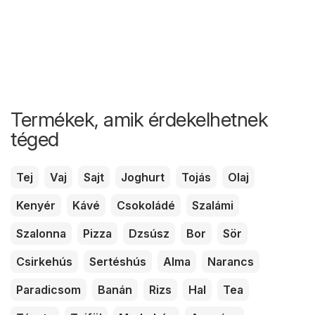
Termékek, amik érdekelhetnek
téged
Tej
Vaj
Sajt
Joghurt
Tojás
Olaj
Kenyér
Kávé
Csokoládé
Szalámi
Szalonna
Pizza
Dzsúsz
Bor
Sör
Csirkehús
Sertéshús
Alma
Narancs
Paradicsom
Banán
Rizs
Hal
Tea