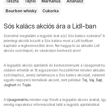
Tészta
Tejföl
Marhahús
Ananász
Bourbon whisky
Cukorka
Sós kalács akciós ára a Lidl-ban
Szeretné megtalálni a legjobb árat a(z) Sós kalács számára? A
jelenlegi akciók között a Sós kalács most a Lidl boltban
kapható a legkedvezőbb áron. Ne hagyja ki az aktuális Lidl
akciós szórólapot, és vásároljon kedvező áron!
A legújabb akciós ajánlatok és kedvezmények a Ujsagomat.hu
oldalon érhetők el. Itt egyszerűen hozzáférhet minden aktuális
szórólaphoz, amely tartalmazza a Sós kalács akcióját, valamint
egyéb népszerű termékek akcióit, mint például:
Tej
,
Vaj
,
Sajt
,
Joghurt
és
Tojás
.
A
Ujsagomat.hu
minden nap frissíti a legújabb akciós árakat, így
mindig naprakész információkat talál a legjobb ajánlatokkal.