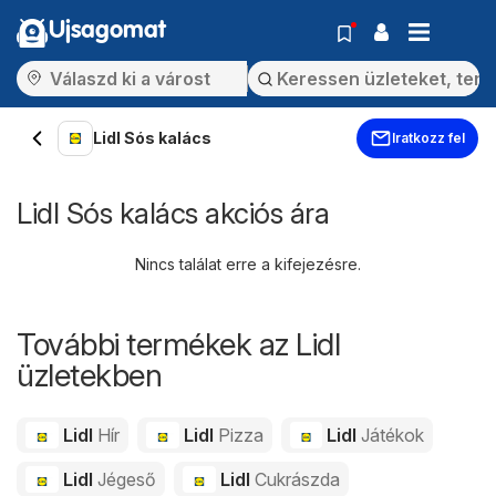
Ujsagomat
Lidl Sós kalács
Iratkozz fel
Lidl Sós kalács akciós ára
Nincs találat erre a kifejezésre.
További termékek az Lidl
üzletekben
Lidl
Hír
Lidl
Pizza
Lidl
Játékok
Lidl
Jégeső
Lidl
Cukrászda