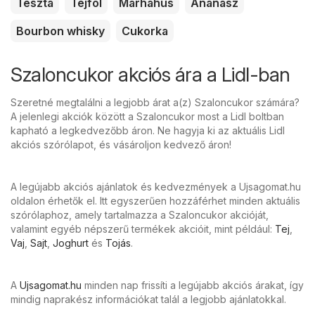
Tészta
Tejföl
Marhahús
Ananász
Bourbon whisky
Cukorka
Szaloncukor akciós ára a Lidl-ban
Szeretné megtalálni a legjobb árat a(z) Szaloncukor számára?
A jelenlegi akciók között a Szaloncukor most a Lidl boltban
kapható a legkedvezőbb áron. Ne hagyja ki az aktuális Lidl
akciós szórólapot, és vásároljon kedvező áron!
A legújabb akciós ajánlatok és kedvezmények a Ujsagomat.hu
oldalon érhetők el. Itt egyszerűen hozzáférhet minden aktuális
szórólaphoz, amely tartalmazza a Szaloncukor akcióját,
valamint egyéb népszerű termékek akcióit, mint például:
Tej
,
Vaj
,
Sajt
,
Joghurt
és
Tojás
.
A
Ujsagomat.hu
minden nap frissíti a legújabb akciós árakat, így
mindig naprakész információkat talál a legjobb ajánlatokkal.