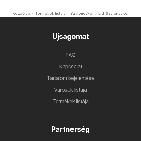
Kezdőlap
Termékek listája
Szaloncukor
Lidl Szaloncukor
Ujsagomat
FAQ
Kapcsolat
Tartalom bejelentése
Városok listája
Termékek listája
Partnerség