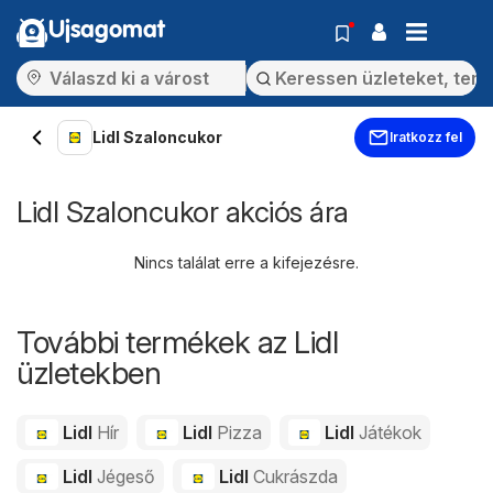
Ujsagomat
Lidl Szaloncukor
Iratkozz fel
Lidl Szaloncukor akciós ára
Nincs találat erre a kifejezésre.
További termékek az Lidl
üzletekben
Lidl
Hír
Lidl
Pizza
Lidl
Játékok
Lidl
Jégeső
Lidl
Cukrászda