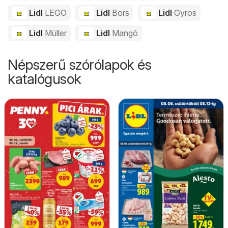
Lidl
LEGO
Lidl
Bors
Lidl
Gyros
Lidl
Müller
Lidl
Mangó
Népszerű szórólapok és
katalógusok