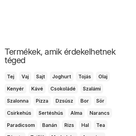
Termékek, amik érdekelhetnek
téged
Tej
Vaj
Sajt
Joghurt
Tojás
Olaj
Kenyér
Kávé
Csokoládé
Szalámi
Szalonna
Pizza
Dzsúsz
Bor
Sör
Csirkehús
Sertéshús
Alma
Narancs
Paradicsom
Banán
Rizs
Hal
Tea