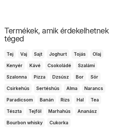
Termékek, amik érdekelhetnek
téged
Tej
Vaj
Sajt
Joghurt
Tojás
Olaj
Kenyér
Kávé
Csokoládé
Szalámi
Szalonna
Pizza
Dzsúsz
Bor
Sör
Csirkehús
Sertéshús
Alma
Narancs
Paradicsom
Banán
Rizs
Hal
Tea
Tészta
Tejföl
Marhahús
Ananász
Bourbon whisky
Cukorka