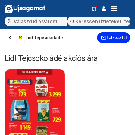
Ujsagomat
Lidl Tejcsokoládé
Iratkozz fel
Lidl Tejcsokoládé akciós ára