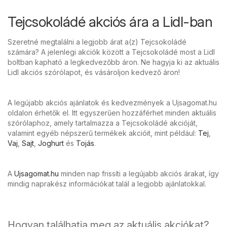
Tejcsokoládé akciós ára a Lidl-ban
Szeretné megtalálni a legjobb árat a(z) Tejcsokoládé
számára? A jelenlegi akciók között a Tejcsokoládé most a Lidl
boltban kapható a legkedvezőbb áron. Ne hagyja ki az aktuális
Lidl akciós szórólapot, és vásároljon kedvező áron!
A legújabb akciós ajánlatok és kedvezmények a Ujsagomat.hu
oldalon érhetők el. Itt egyszerűen hozzáférhet minden aktuális
szórólaphoz, amely tartalmazza a Tejcsokoládé akcióját,
valamint egyéb népszerű termékek akcióit, mint például:
Tej
,
Vaj
,
Sajt
,
Joghurt
és
Tojás
.
A
Ujsagomat.hu
minden nap frissíti a legújabb akciós árakat, így
mindig naprakész információkat talál a legjobb ajánlatokkal.
Hogyan találhatja meg az aktuális akciókat?