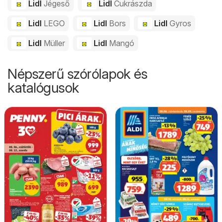
Lidl
Jégeső
Lidl
Cukrászda
Lidl
LEGO
Lidl
Bors
Lidl
Gyros
Lidl
Müller
Lidl
Mangó
Népszerű szórólapok és
katalógusok