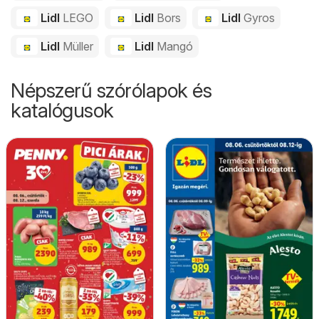
Lidl
LEGO
Lidl
Bors
Lidl
Gyros
Lidl
Müller
Lidl
Mangó
Népszerű szórólapok és
katalógusok