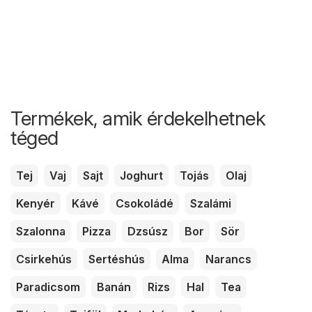
Termékek, amik érdekelhetnek
téged
Tej
Vaj
Sajt
Joghurt
Tojás
Olaj
Kenyér
Kávé
Csokoládé
Szalámi
Szalonna
Pizza
Dzsúsz
Bor
Sör
Csirkehús
Sertéshús
Alma
Narancs
Paradicsom
Banán
Rizs
Hal
Tea