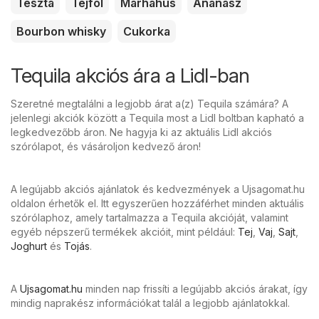
Tészta
Tejföl
Marhahús
Ananász
Bourbon whisky
Cukorka
Tequila akciós ára a Lidl-ban
Szeretné megtalálni a legjobb árat a(z) Tequila számára? A
jelenlegi akciók között a Tequila most a Lidl boltban kapható a
legkedvezőbb áron. Ne hagyja ki az aktuális Lidl akciós
szórólapot, és vásároljon kedvező áron!
A legújabb akciós ajánlatok és kedvezmények a Ujsagomat.hu
oldalon érhetők el. Itt egyszerűen hozzáférhet minden aktuális
szórólaphoz, amely tartalmazza a Tequila akcióját, valamint
egyéb népszerű termékek akcióit, mint például:
Tej
,
Vaj
,
Sajt
,
Joghurt
és
Tojás
.
A
Ujsagomat.hu
minden nap frissíti a legújabb akciós árakat, így
mindig naprakész információkat talál a legjobb ajánlatokkal.