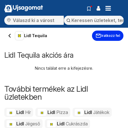
Ujsagomat
Lidl Tequila
Iratkozz fel
Lidl Tequila akciós ára
Nincs találat erre a kifejezésre.
További termékek az Lidl
üzletekben
Lidl
Hír
Lidl
Pizza
Lidl
Játékok
Lidl
Jégeső
Lidl
Cukrászda