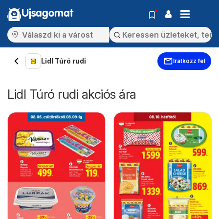
Ujsagomat
Lidl Túró rudi
Iratkozz fel
Lidl Túró rudi akciós ára