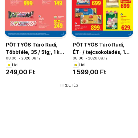
PÖTTYÖS Túró Rudi,
PÖTTYÖS Túró Rudi,
Többféle, 35 / 51g;, 1 kg
ÉT- / tejcsokoládés, 10
08.06. - 2026.08.12.
08.06. - 2026.08.12.
= 7115 / 4883 Ft
x 30 g; 1 kg = 5 330 Ft
Lidl
Lidl
249,00 Ft
1 599,00 Ft
HIRDETÉS