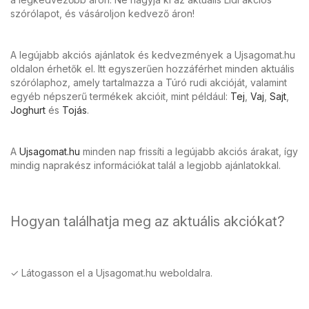
szórólapot, és vásároljon kedvező áron!
A legújabb akciós ajánlatok és kedvezmények a Ujsagomat.hu
oldalon érhetők el. Itt egyszerűen hozzáférhet minden aktuális
szórólaphoz, amely tartalmazza a Túró rudi akcióját, valamint
egyéb népszerű termékek akcióit, mint például:
Tej
,
Vaj
,
Sajt
,
Joghurt
és
Tojás
.
A
Ujsagomat.hu
minden nap frissíti a legújabb akciós árakat, így
mindig naprakész információkat talál a legjobb ajánlatokkal.
Hogyan találhatja meg az aktuális akciókat?
✓ Látogasson el a Ujsagomat.hu weboldalra.