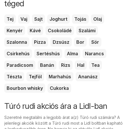
téged
Tej
Vaj
Sajt
Joghurt
Tojás
Olaj
Kenyér
Kávé
Csokoládé
Szalámi
Szalonna
Pizza
Dzsúsz
Bor
Sör
Csirkehús
Sertéshús
Alma
Narancs
Paradicsom
Banán
Rizs
Hal
Tea
Tészta
Tejföl
Marhahús
Ananász
Bourbon whisky
Cukorka
Túró rudi akciós ára a Lidl-ban
Szeretné megtalálni a legjobb árat a(z) Túró rudi számára? A
jelenlegi akciók között a Túró rudi most a Lidl boltban kapható
a legkedvezőbb áron. Ne hagyja ki az aktuális Lidl akciós