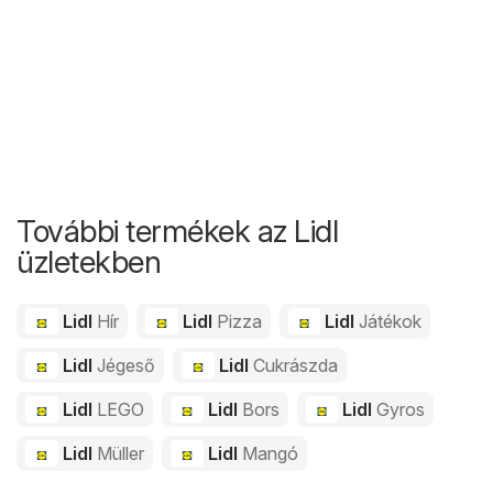
További termékek az Lidl
üzletekben
Lidl
Hír
Lidl
Pizza
Lidl
Játékok
Lidl
Jégeső
Lidl
Cukrászda
Lidl
LEGO
Lidl
Bors
Lidl
Gyros
Lidl
Müller
Lidl
Mangó