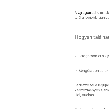
A
Ujsagomat.hu
minden
talál a legjobb ajánla
Hogyan találhat
✓ Látogasson el a Uj
✓ Böngésszen az aktu
Fedezze fel a legúja
kedvezményes ajánlat
Lidl, Auchan.