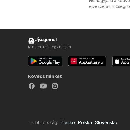
Ne hagyja ki a kedve
élvezze a minőségi t
Ujsagomat
Minden újság egy helyen
Kövess minket
Többi ország:
Česko
Polska
Slovensko