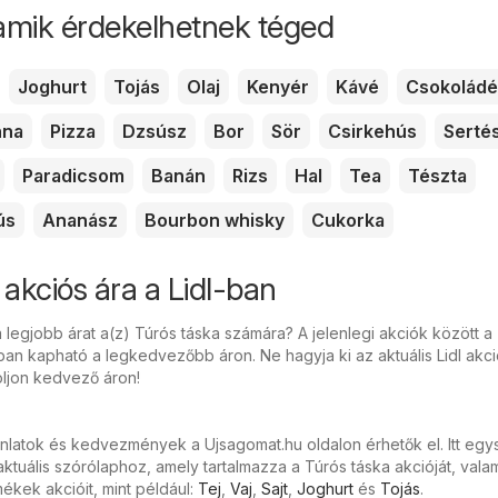
amik érdekelhetnek téged
Joghurt
Tojás
Olaj
Kenyér
Kávé
Csokoládé
nna
Pizza
Dzsúsz
Bor
Sör
Csirkehús
Serté
Paradicsom
Banán
Rizs
Hal
Tea
Tészta
ús
Ananász
Bourbon whisky
Cukorka
 akciós ára a Lidl-ban
 legjobb árat a(z) Túrós táska számára? A jelenlegi akciók között a
tban kapható a legkedvezőbb áron. Ne hagyja ki az aktuális Lidl akc
oljon kedvező áron!
ánlatok és kedvezmények a Ujsagomat.hu oldalon érhetők el. Itt eg
tuális szórólaphoz, amely tartalmazza a Túrós táska akcióját, valam
kek akcióit, mint például:
Tej
,
Vaj
,
Sajt
,
Joghurt
és
Tojás
.