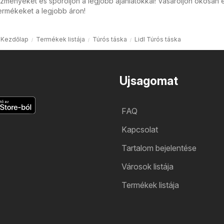
zményeket és spóroljon a legjobb ajánlatokkal! Vásároljon okosan 
ermékeket a legjobb áron!
Kezdőlap
Termékek listája
Túrós táska
Lidl Túrós táska
Ujsagomat
FAQ
Kapcsolat
Tartalom bejelentése
Városok listája
Termékek listája