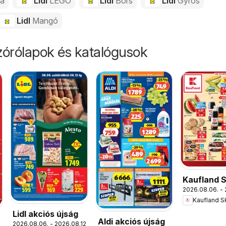
da
Lidl
LEGO
Lidl
Bors
Lidl
Gyros
Lidl
Mangó
órólapok és katalógusok
Kaufland 
2026.08.06. - 
akciós újs
Kaufland S
Lidl akciós újság
Aldi akciós újság
2026.08.06. - 2026.08.12.