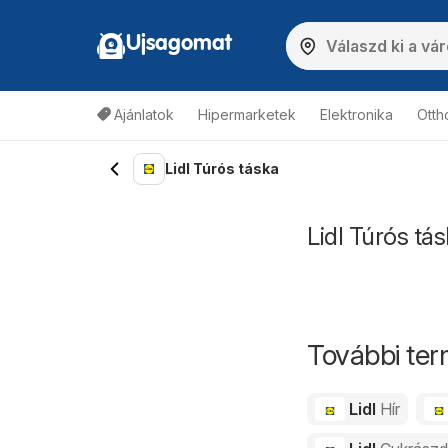
Ujsagomat
Ajánlatok
Hipermarketek
Elektronika
Otth
Lidl Túrós táska
Lidl Túrós tá
További ter
Lidl
Hír