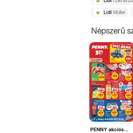
Lidl
Cukrász
Lidl
Müller
Népszerű sz
PENNY akciós