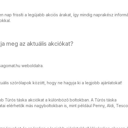
 nap frissíti a legújabb akciós árakat, így mindig naprakész inform
tokkal.
ja meg az aktuális akciókat?
sagomat.hu weboldalra.
ális szórólapok között, hogy ne hagyja ki a legjobb ajánlatokat!
bb Túrós táska akciókat a különböző boltokban. A Túrós táska
ai elérhetők más nagyboltokban is, mint például Penny, Aldi, Tesco