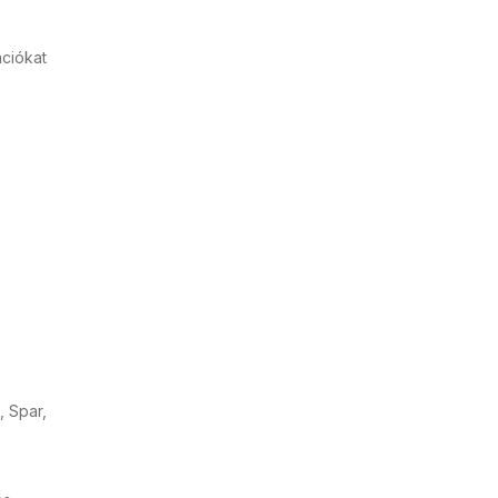
ációkat
, Spar,