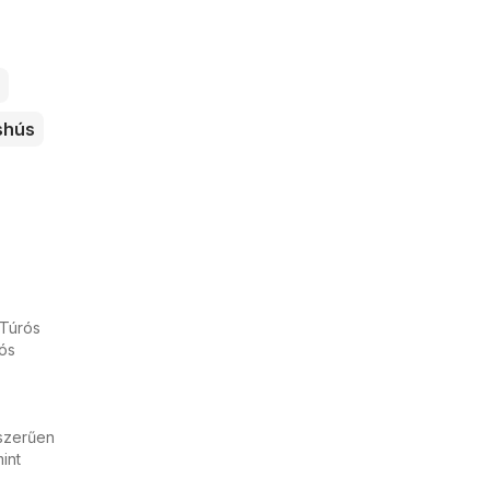
shús
 Túrós
iós
yszerűen
int