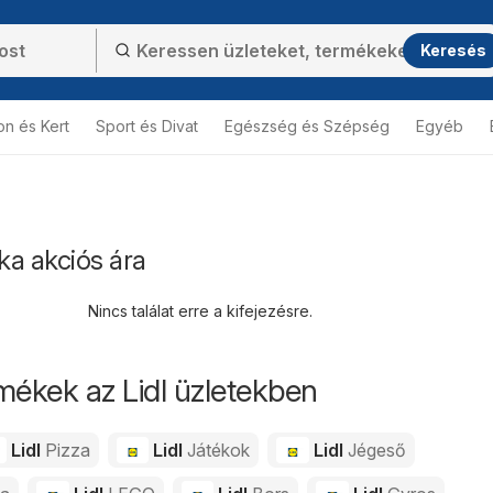
Keresés
on és Kert
Sport és Divat
Egészség és Szépség
Egyéb
ska akciós ára
Nincs találat erre a kifejezésre.
mékek az Lidl üzletekben
Lidl
Pizza
Lidl
Játékok
Lidl
Jégeső