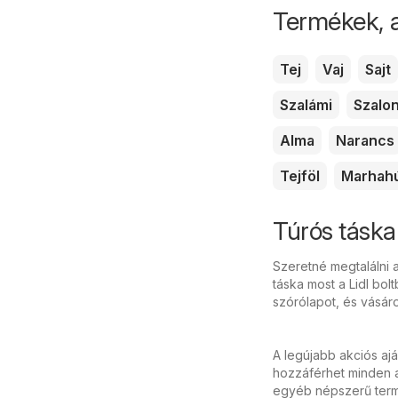
Termékek, 
Tej
Vaj
Sajt
Szalámi
Szalo
Alma
Narancs
Tejföl
Marhah
Túrós táska
Szeretné megtalálni a
táska most a Lidl bol
szórólapot, és vásár
A legújabb akciós aj
hozzáférhet minden ak
egyéb népszerű termé