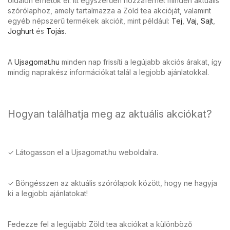
oldalon érhetők el. Itt egyszerűen hozzáférhet minden aktuális
szórólaphoz, amely tartalmazza a Zöld tea akcióját, valamint
egyéb népszerű termékek akcióit, mint például:
Tej
,
Vaj
,
Sajt
,
Joghurt
és
Tojás
.
A
Ujsagomat.hu
minden nap frissíti a legújabb akciós árakat, így
mindig naprakész információkat talál a legjobb ajánlatokkal.
Hogyan találhatja meg az aktuális akciókat?
✓ Látogasson el a Ujsagomat.hu weboldalra.
✓ Böngésszen az aktuális szórólapok között, hogy ne hagyja
ki a legjobb ajánlatokat!
Fedezze fel a legújabb Zöld tea akciókat a különböző