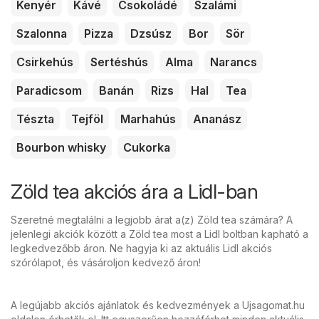
Kenyér
Kávé
Csokoládé
Szalámi
Szalonna
Pizza
Dzsúsz
Bor
Sör
Csirkehús
Sertéshús
Alma
Narancs
Paradicsom
Banán
Rizs
Hal
Tea
Tészta
Tejföl
Marhahús
Ananász
Bourbon whisky
Cukorka
Zöld tea akciós ára a Lidl-ban
Szeretné megtalálni a legjobb árat a(z) Zöld tea számára? A
jelenlegi akciók között a Zöld tea most a Lidl boltban kapható a
legkedvezőbb áron. Ne hagyja ki az aktuális Lidl akciós
szórólapot, és vásároljon kedvező áron!
A legújabb akciós ajánlatok és kedvezmények a Ujsagomat.hu