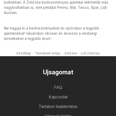
boltokban. A Zöld tea kedvezményes ajánlatai elérhetők más
nagyboltokban is, mint például Penny, Aldi, Tesco, Spar, Lidl,
Auchan.
Ne hagyja ki a kedvezményeket és spóroljon a legjobb
ajánlatokkal! Vásároljon okosan és élvezze a minőségi
termékeket a legjobb áron!
Kezdőlap
Termékek listája
Zöld tea
Lidl Zöld tea
Ujsagomat
FAQ
Kapcsolat
Tartalom bejelentése