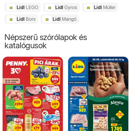
Lidl
LEGO
Lidl
Gyros
Lidl
Müller
Lidl
Bors
Lidl
Mangó
Népszerű szórólapok és
katalógusok