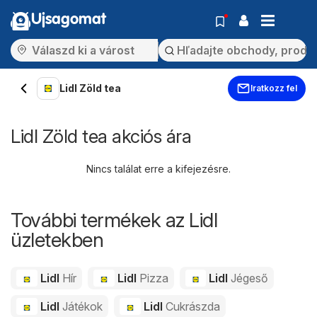
Ujsagomat
Lidl Zöld tea
Iratkozz fel
Lidl Zöld tea akciós ára
Nincs találat erre a kifejezésre.
További termékek az Lidl
üzletekben
Lidl
Hír
Lidl
Pizza
Lidl
Jégeső
Lidl
Játékok
Lidl
Cukrászda