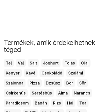
Termékek, amik érdekelhetnek
téged
Tej
Vaj
Sajt
Joghurt
Tojás
Olaj
Kenyér
Kávé
Csokoládé
Szalámi
Szalonna
Pizza
Dzsúsz
Bor
Sör
Csirkehús
Sertéshús
Alma
Narancs
Paradicsom
Banán
Rizs
Hal
Tea