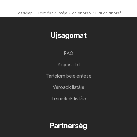
Kezdőlap
Termékek listája
Zöldborsó
Lidl Zöldborsó
Ujsagomat
FAQ
Kapcsolat
Tartalom bejelentése
Városok listája
Termékek listája
Partnerség