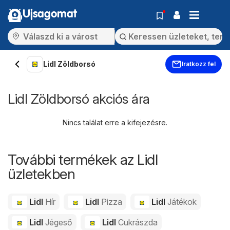
Ujsagomat
Lidl Zöldborsó
Iratkozz fel
Lidl Zöldborsó akciós ára
Nincs találat erre a kifejezésre.
További termékek az Lidl
üzletekben
Lidl
Hír
Lidl
Pizza
Lidl
Játékok
Lidl
Jégeső
Lidl
Cukrászda