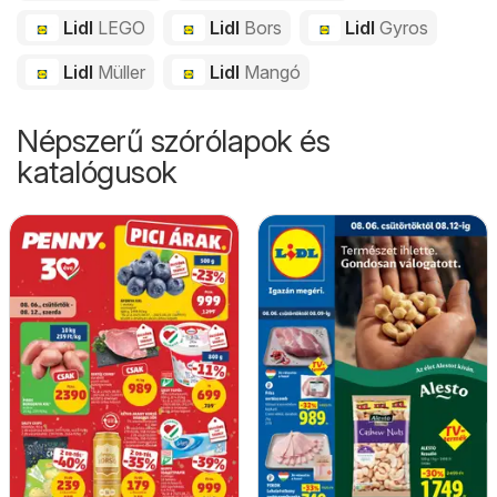
Lidl
LEGO
Lidl
Bors
Lidl
Gyros
Lidl
Müller
Lidl
Mangó
Népszerű szórólapok és
katalógusok