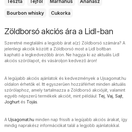
Tészta
Tejföl
Marhahús
Ananász
Bourbon whisky
Cukorka
Zöldborsó akciós ára a Lidl-ban
Szeretné megtalálni a legjobb árat a(z) Zöldborsó számára? A
jelenlegi akciók között a Zöldborsó most a Lidl boltban
kapható a legkedvezőbb áron. Ne hagyja ki az aktuális Lidl
akciós szórólapot, és vásároljon kedvező áron!
A legújabb akciós ajánlatok és kedvezmények a Ujsagomat.hu
oldalon érhetők el. Itt egyszerűen hozzáférhet minden aktuális
szórólaphoz, amely tartalmazza a Zöldborsó akcióját, valamint
egyéb népszerű termékek akcióit, mint például:
Tej
,
Vaj
,
Sajt
,
Joghurt
és
Tojás
.
A
Ujsagomat.hu
minden nap frissíti a legújabb akciós árakat, így
mindig naprakész információkat talál a legjobb ajánlatokkal.