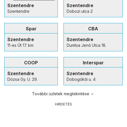
Szentendre
Szentendre
Szentendre
Dobozi utca 2
Spar
CBA
Szentendre
Szentendre
11-es Út 17. km
Dumtsa Jenő Utca 18.
COOP
Interspar
Szentendre
Szentendre
Dózsa Gy. U. 29.
Dobogókői u. 4
További üzletek megtekintése
HIRDETÉS