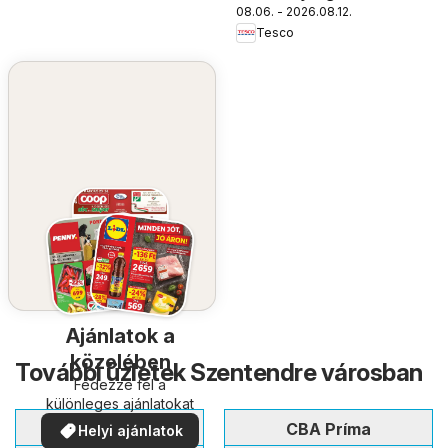
08.06. - 2026.08.12.
Tesco
Ajánlatok a
közelében
További üzletek Szentendre városban
Fedezze fel a
különleges ajánlatokat
Family Frost
CBA Príma
Helyi ajánlatok