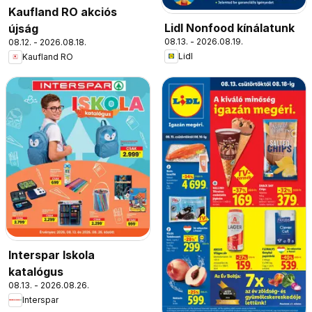
Kaufland RO akciós
Lidl Nonfood kínálatunk
újság
08.13. - 2026.08.19.
08.12. - 2026.08.18.
Lidl
Kaufland RO
Interspar Iskola
katalógus
08.13. - 2026.08.26.
Interspar