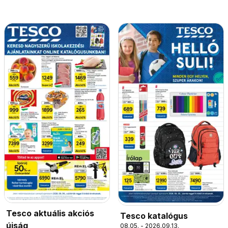
Tesco aktuális akciós
Tesco katalógus
újság
08.05. - 2026.09.13.